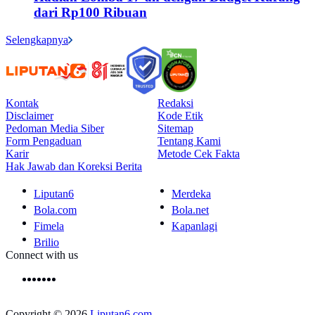
dari Rp100 Ribuan
Selengkapnya
Kontak
Redaksi
Disclaimer
Kode Etik
Pedoman Media Siber
Sitemap
Form Pengaduan
Tentang Kami
Karir
Metode Cek Fakta
Hak Jawab dan Koreksi Berita
Liputan6
Merdeka
Bola.com
Bola.net
Fimela
Kapanlagi
Brilio
Connect with us
Copyright © 2026
Liputan6.com