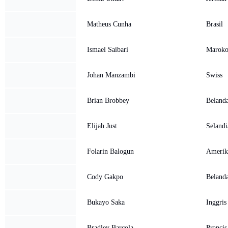
Matheus Cunha
Brasil
Ismael Saibari
Marok
Johan Manzambi
Swiss
Brian Brobbey
Beland
Elijah Just
Selandi
Folarin Balogun
Amerika
Cody Gakpo
Beland
Bukayo Saka
Inggris
Bradley Barcola
Prancis