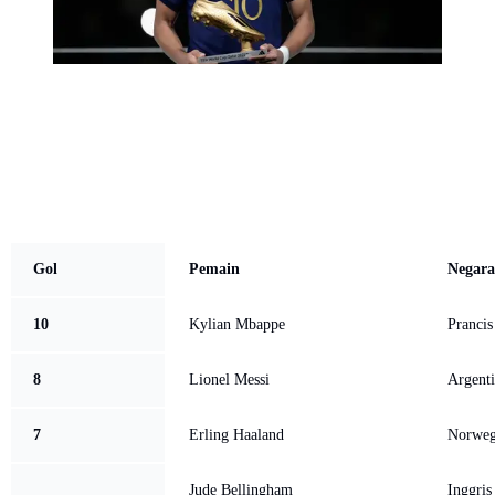
Gol
Pemain
Negara
10
Kylian Mbappe
Prancis
8
Lionel Messi
Argenti
7
Erling Haaland
Norweg
Jude Bellingham
Inggris