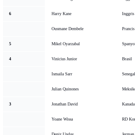
6
Harry Kane
Inggris
Ousmane Dembele
Prancis
5
Mikel Oyarzabal
Spanyo
4
Vinicius Junior
Brasil
Ismaila Sarr
Senega
Julian Quinones
Meksik
3
Jonathan David
Kanada
Yoane Wissa
RD Ko
Deniz Undav
Jerman