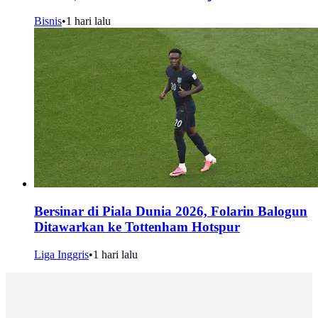
Bisnis
•
1 hari lalu
Bersinar di Piala Dunia 2026, Folarin Balogun
Ditawarkan ke Tottenham Hotspur
Liga Inggris
•
1 hari lalu