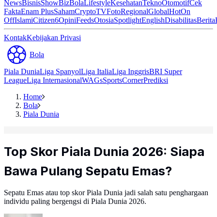
News
Bisnis
ShowBiz
Bola
Lifestyle
Kesehatan
Tekno
Otomotif
Cek
Fakta
Enam Plus
Saham
Crypto
TV
Foto
Regional
Global
Hot
On
Off
Islami
Citizen6
Opini
Feeds
Otosia
Spotlight
English
Disabilitas
Berita
Kontak
Kebijakan Privasi
Bola
Piala Dunia
Liga Spanyol
Liga Italia
Liga Inggris
BRI Super
League
Liga Internasional
WAGs
Sports
Corner
Prediksi
Home
Bola
Piala Dunia
Top Skor Piala Dunia 2026: Siapa
Bawa Pulang Sepatu Emas?
Sepatu Emas atau top skor Piala Dunia jadi salah satu penghargaan
individu paling bergengsi di Piala Dunia 2026.