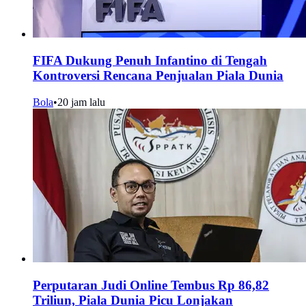
FIFA Dukung Penuh Infantino di Tengah
Kontroversi Rencana Penjualan Piala Dunia
Bola
•
20 jam lalu
Perputaran Judi Online Tembus Rp 86,82
Triliun, Piala Dunia Picu Lonjakan