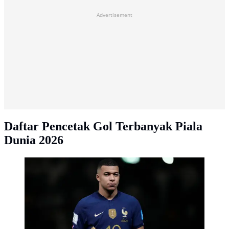
Advertisement
Daftar Pencetak Gol Terbanyak Piala
Dunia 2026
Pemain Prancis Kylian Mbappe memegang trofi
penghargaan Sepatu Emas usai melawan Argentina
pada pertandingan sepak bola final Piala Dunia 2022 di
Stadion Lusail, Lusail, Qatar, 18 Desember 2022.
Kylian Mbappe berhak membawa pulang trofi
penghargaan Sepatu Emas setelah menjadi pencetak gol
terbanyak selama gelaran Piala Dunia 2022. (AP
Photo/Martin Meissner)