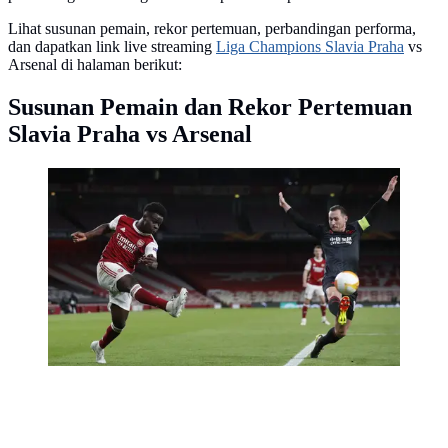
Lihat susunan pemain, rekor pertemuan, perbandingan performa,
dan dapatkan link live streaming
Liga Champions Slavia Praha
vs
Arsenal di halaman berikut:
Susunan Pemain dan Rekor Pertemuan
Slavia Praha vs Arsenal
Striker Arsenal, Bukayo Saka (kiri) melepaskan umpan
yang coba dihalangi bek Slavia Praha, Jan Boril dalam
laga leg pertama perempatfinal Liga Europa 2020/2021
di Emirates Stadium, London, Kamis (8/4/2021).
Arsenal bermain imbang 1-1 dengan Slavia Praha.
(AP/Alastair Grant)