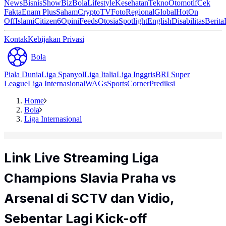
News
Bisnis
ShowBiz
Bola
Lifestyle
Kesehatan
Tekno
Otomotif
Cek
Fakta
Enam Plus
Saham
Crypto
TV
Foto
Regional
Global
Hot
On
Off
Islami
Citizen6
Opini
Feeds
Otosia
Spotlight
English
Disabilitas
Berita
Kontak
Kebijakan Privasi
Bola
Piala Dunia
Liga Spanyol
Liga Italia
Liga Inggris
BRI Super
League
Liga Internasional
WAGs
Sports
Corner
Prediksi
Home
Bola
Liga Internasional
Link Live Streaming Liga
Champions Slavia Praha vs
Arsenal di SCTV dan Vidio,
Sebentar Lagi Kick-off