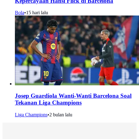
Kepercayaan Hansi Flick di Barcelona
Bola
•
15 hari lalu
Josep Guardiola Wanti-Wanti Barcelona Soal
Tekanan Liga Champions
Liga Champions
•
2 bulan lalu