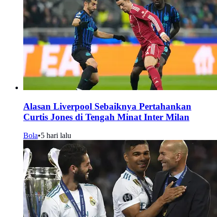
Alasan Liverpool Sebaiknya Pertahankan
Curtis Jones di Tengah Minat Inter Milan
Bola
•
5 hari lalu