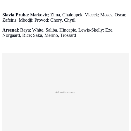
Slavia Praha
: Markovic; Zima, Chaloupek, Vlceck; Moses, Oscar,
Zafeiris, Mbodji; Provod; Chory, Chytil
Arsenal
: Raya; White, Saliba, Hincapie, Lewis-Skelly; Eze,
Norgaard, Rice; Saka, Merino, Trossard
Advertisement