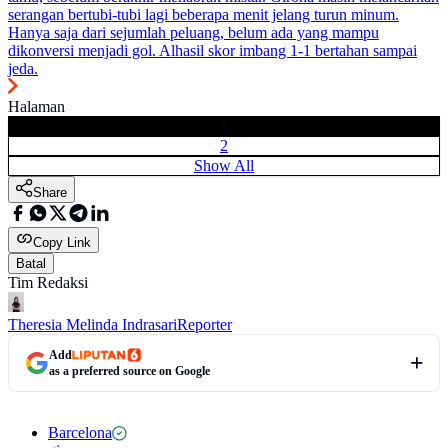
serangan bertubi-tubi lagi beberapa menit jelang turun minum.
Hanya saja dari sejumlah peluang, belum ada yang mampu
dikonversi menjadi gol. Alhasil skor imbang 1-1 bertahan sampai
jeda.
Halaman
1
2
Show All
Share
Copy Link
Batal
Tim Redaksi
Theresia Melinda Indrasari
Reporter
Add
as a preferred source on Google
Barcelona