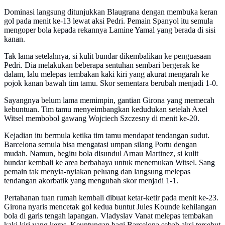
Dominasi langsung ditunjukkan Blaugrana dengan membuka keran
gol pada menit ke-13 lewat aksi Pedri. Pemain Spanyol itu semula
mengoper bola kepada rekannya Lamine Yamal yang berada di sisi
kanan.
Tak lama setelahnya, si kulit bundar dikembalikan ke penguasaan
Pedri. Dia melakukan beberapa sentuhan sembari bergerak ke
dalam, lalu melepas tembakan kaki kiri yang akurat mengarah ke
pojok kanan bawah tim tamu. Skor sementara berubah menjadi 1-0.
Sayangnya belum lama memimpin, gantian Girona yang memecah
kebuntuan. Tim tamu menyeimbangkan kedudukan setelah Axel
Witsel membobol gawang Wojciech Szczesny di menit ke-20.
Kejadian itu bermula ketika tim tamu mendapat tendangan sudut.
Barcelona semula bisa mengatasi umpan silang Portu dengan
mudah. Namun, begitu bola disundul Arnau Martinez, si kulit
bundar kembali ke area berbahaya untuk menemukan Witsel. Sang
pemain tak menyia-nyiakan peluang dan langsung melepas
tendangan akorbatik yang mengubah skor menjadi 1-1.
Pertahanan tuan rumah kembali dibuat ketar-ketir pada menit ke-23.
Girona nyaris mencetak gol kedua buntut Jules Kounde kehilangan
bola di garis tengah lapangan. Vladyslav Vanat melepas tembakan
kaki kiri yang keras. Keuntungan bagi Barcelona sebab aksi tersebut