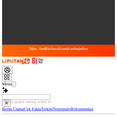
Iklan - Scroll ke bawah untuk melanjutkan
Menu
Tanya apapun tentang artikel ini...
Berita Utama
Cek Fakta
Terkini
Terpopuler
Rekomendasi