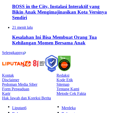
BOSS in the City, Instalasi Interaktif yang
Bikin Anak Mengimajinasikan Kota Versinya
Sendiri
21 menit lalu
Kesalahan Ini Bisa Membuat Orang Tua
Kehilangan Momen Bersama Anak
Selengkapnya
Kontak
Redaksi
Disclaimer
Kode Etik
Pedoman Media Siber
Sitemap
Form Pengaduan
Tentang Kami
Karir
Metode Cek Fakta
Hak Jawab dan Koreksi Berita
Liputan6
Merdeka