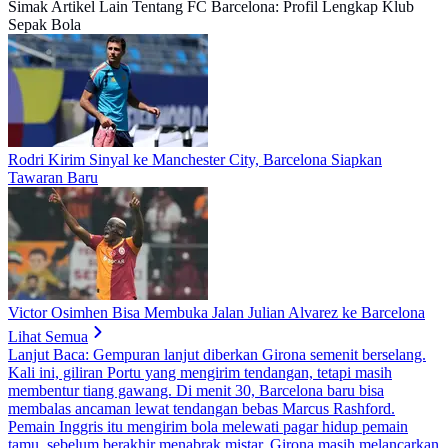
Simak Artikel Lain Tentang FC Barcelona: Profil Lengkap Klub
Sepak Bola
Rodri Kirim Sinyal ke Manchester City, Barcelona Siapkan
Tawaran Baru
Victor Osimhen Bisa Membuka Jalan Julian Alvarez ke Barcelona
Lihat Semua
Lanjut Baca:
Gempuran lanjut diberkan Girona semenit berselang.
Kali ini, giliran Portu yang mengirim tendangan, tetapi masih
membentur tiang gawang. Di menit 30, Barcelona baru bisa
membalas ancaman lewat tendangan bebas Marcus Rashford.
Pemain Inggris itu mengirim bola melewati pagar hidup pemain
tamu, sebelum berakhir menabrak mistar. Girona masih melancarkan