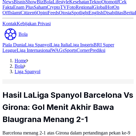
News
Bisnis
ShowBiz
Bola
Lifestyle
Kesehatan
Tekno
Otomotif
Cek
Fakta
Enam Plus
Saham
Crypto
TV
Foto
Regional
Global
Hot
On
Off
Islami
Citizen6
Opini
Feeds
Otosia
Spotlight
English
Disabilitas
Berita
Kontak
Kebijakan Privasi
Bola
Piala Dunia
Liga Spanyol
Liga Italia
Liga Inggris
BRI Super
League
Liga Internasional
WAGs
Sports
Corner
Prediksi
Home
Bola
Liga Spanyol
Hasil LaLiga Spanyol Barcelona Vs
Girona: Gol Menit Akhir Bawa
Blaugrana Menang 2-1
Barcelona menang 2-1 atas Girona dalam pertandingan pekan ke-9