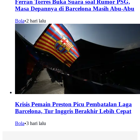
Ferran Torres Buka Suara soal Rumor PSG,
Masa Depannya di Barcelona Masih Abu-Abu
Bola
•
2 hari lalu
Krisis Pemain Preston Picu Pembatalan Laga
Barcelona, Tur Inggris Berakhir Lebih Cepat
Bola
•
3 hari lalu