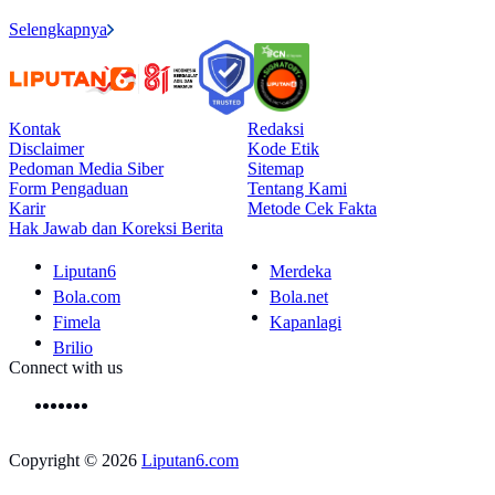
Selengkapnya
Kontak
Redaksi
Disclaimer
Kode Etik
Pedoman Media Siber
Sitemap
Form Pengaduan
Tentang Kami
Karir
Metode Cek Fakta
Hak Jawab dan Koreksi Berita
Liputan6
Merdeka
Bola.com
Bola.net
Fimela
Kapanlagi
Brilio
Connect with us
Copyright © 2026
Liputan6.com