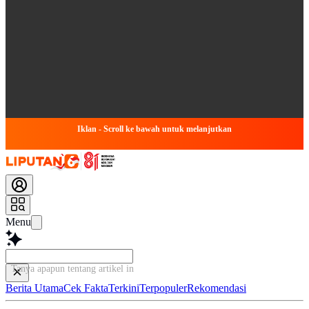
Iklan - Scroll ke bawah untuk melanjutkan
Menu
Tanya apapun tentang artikel ini...
Berita Utama
Cek Fakta
Terkini
Terpopuler
Rekomendasi