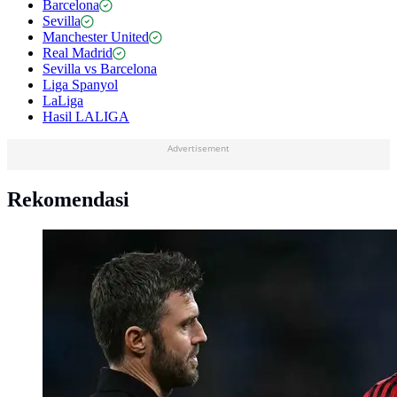
Barcelona
Sevilla
Manchester United
Real Madrid
Sevilla vs Barcelona
Liga Spanyol
LaLiga
Hasil LALIGA
Advertisement
Rekomendasi