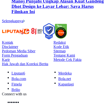
Manoj Punjabi Ungkap Alasan Kuat Gandeng
Dhot Design ke Layar Lebar: Saya Harus
Filmkan Ini
Selengkapnya
Kontak
Redaksi
Disclaimer
Kode Etik
Pedoman Media Siber
Sitemap
Form Pengaduan
Tentang Kami
Karir
Metode Cek Fakta
Hak Jawab dan Koreksi Berita
Liputan6
Merdeka
Bola.com
Bola.net
Fimela
Kapanlagi
Brilio
Connect with us