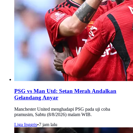
PSG vs Man Utd: Setan Merah Andalkan
Gelandang Anyar
Manchester United menghadapi PSG pada uji coba
pramusim, Sabtu (8/8/2026) malam WIB.
Liga Inggris
•
7 jam lalu