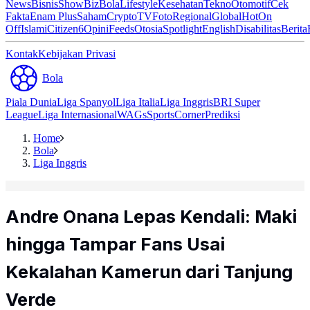
News
Bisnis
ShowBiz
Bola
Lifestyle
Kesehatan
Tekno
Otomotif
Cek
Fakta
Enam Plus
Saham
Crypto
TV
Foto
Regional
Global
Hot
On
Off
Islami
Citizen6
Opini
Feeds
Otosia
Spotlight
English
Disabilitas
Berita
Kontak
Kebijakan Privasi
Bola
Piala Dunia
Liga Spanyol
Liga Italia
Liga Inggris
BRI Super
League
Liga Internasional
WAGs
Sports
Corner
Prediksi
Home
Bola
Liga Inggris
Andre Onana Lepas Kendali: Maki
hingga Tampar Fans Usai
Kekalahan Kamerun dari Tanjung
Verde