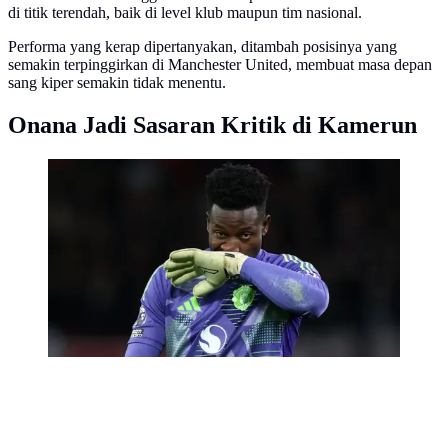
di titik terendah, baik di level klub maupun tim nasional.
Performa yang kerap dipertanyakan, ditambah posisinya yang
semakin terpinggirkan di Manchester United, membuat masa depan
sang kiper semakin tidak menentu.
Onana Jadi Sasaran Kritik di Kamerun
Kiper Manchester United, Andre Onana menyeka
wajahnya saat laga lanjutan Liga Inggris 2024/2025
melawan Newcastle yang berlangsung di Old Trafford,
Manchester, Inggris, Selasa (31/12/2024) WIB.
(AFP/Darren Staples)