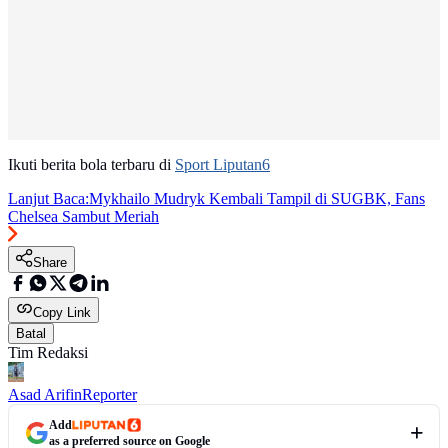
Ikuti berita bola terbaru di
Sport Liputan6
Lanjut Baca:
Mykhailo Mudryk Kembali Tampil di SUGBK, Fans
Chelsea Sambut Meriah
Share
Copy Link
Batal
Tim Redaksi
Asad Arifin
Reporter
Add
as a preferred source on Google