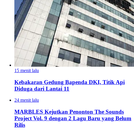
15 menit lalu
Kebakaran Gedung Bapenda DKI, Titik Api
Diduga dari Lantai 11
24 menit lalu
MARBLES Kejutkan Penonton The Sounds
Project Vol. 9 dengan 2 Lagu Baru yang Belum
Rilis