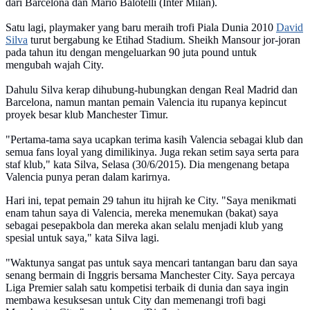
dari Barcelona dan Mario Balotelli (Inter Milan).
Satu lagi, playmaker yang baru meraih trofi Piala Dunia 2010
David
Silva
turut bergabung ke Etihad Stadium. Sheikh Mansour jor-joran
pada tahun itu dengan mengeluarkan 90 juta pound untuk
mengubah wajah City.
Dahulu Silva kerap dihubung-hubungkan dengan Real Madrid dan
Barcelona, namun mantan pemain Valencia itu rupanya kepincut
proyek besar klub Manchester Timur.
"Pertama-tama saya ucapkan terima kasih Valencia sebagai klub dan
semua fans loyal yang dimilikinya. Juga rekan setim saya serta para
staf klub," kata Silva, Selasa (30/6/2015). Dia mengenang betapa
Valencia punya peran dalam karirnya.
Hari ini, tepat pemain 29 tahun itu hijrah ke City. "Saya menikmati
enam tahun saya di Valencia, mereka menemukan (bakat) saya
sebagai pesepakbola dan mereka akan selalu menjadi klub yang
spesial untuk saya," kata Silva lagi.
"Waktunya sangat pas untuk saya mencari tantangan baru dan saya
senang bermain di Inggris bersama Manchester City. Saya percaya
Liga Premier salah satu kompetisi terbaik di dunia dan saya ingin
membawa kesuksesan untuk City dan memenangi trofi bagi