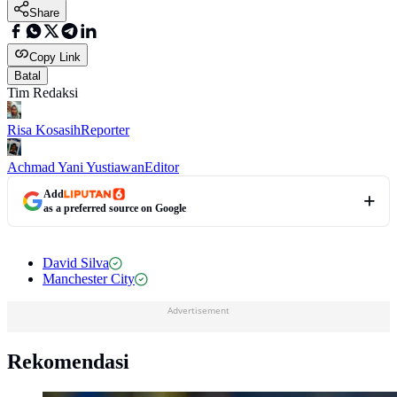
Share
Copy Link
Batal
Tim Redaksi
Risa Kosasih
Reporter
Achmad Yani Yustiawan
Editor
Add
as a preferred source on Google
David Silva
Manchester City
Advertisement
Rekomendasi