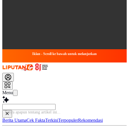
Iklan - Scroll ke bawah untuk melanjutkan
Menu
Tanya apapun tent
Berita Utama
Cek Fakta
Terkini
Terpopuler
Rekomendasi