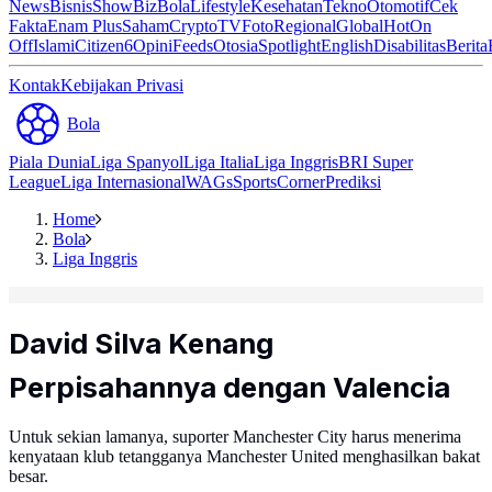
News
Bisnis
ShowBiz
Bola
Lifestyle
Kesehatan
Tekno
Otomotif
Cek
Fakta
Enam Plus
Saham
Crypto
TV
Foto
Regional
Global
Hot
On
Off
Islami
Citizen6
Opini
Feeds
Otosia
Spotlight
English
Disabilitas
Berita
Kontak
Kebijakan Privasi
Bola
Piala Dunia
Liga Spanyol
Liga Italia
Liga Inggris
BRI Super
League
Liga Internasional
WAGs
Sports
Corner
Prediksi
Home
Bola
Liga Inggris
David Silva Kenang
Perpisahannya dengan Valencia
Untuk sekian lamanya, suporter Manchester City harus menerima
kenyataan klub tetangganya Manchester United menghasilkan bakat
besar.