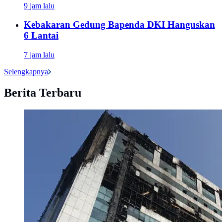
9 jam lalu
Kebakaran Gedung Bapenda DKI Hanguskan
6 Lantai
7 jam lalu
Selengkapnya
Berita Terbaru