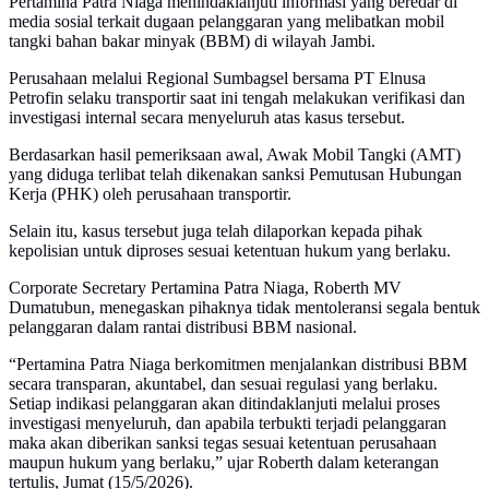
Pertamina Patra Niaga menindaklanjuti informasi yang beredar di
media sosial terkait dugaan pelanggaran yang melibatkan mobil
tangki bahan bakar minyak (BBM) di wilayah Jambi.
Perusahaan melalui Regional Sumbagsel bersama PT Elnusa
Petrofin selaku transportir saat ini tengah melakukan verifikasi dan
investigasi internal secara menyeluruh atas kasus tersebut.
Berdasarkan hasil pemeriksaan awal, Awak Mobil Tangki (AMT)
yang diduga terlibat telah dikenakan sanksi Pemutusan Hubungan
Kerja (PHK) oleh perusahaan transportir.
Selain itu, kasus tersebut juga telah dilaporkan kepada pihak
kepolisian untuk diproses sesuai ketentuan hukum yang berlaku.
Corporate Secretary Pertamina Patra Niaga, Roberth MV
Dumatubun, menegaskan pihaknya tidak mentoleransi segala bentuk
pelanggaran dalam rantai distribusi BBM nasional.
“Pertamina Patra Niaga berkomitmen menjalankan distribusi BBM
secara transparan, akuntabel, dan sesuai regulasi yang berlaku.
Setiap indikasi pelanggaran akan ditindaklanjuti melalui proses
investigasi menyeluruh, dan apabila terbukti terjadi pelanggaran
maka akan diberikan sanksi tegas sesuai ketentuan perusahaan
maupun hukum yang berlaku,” ujar Roberth dalam keterangan
tertulis, Jumat (15/5/2026).