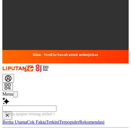
Iklan - Scroll ke bawah untuk melanjutkan
Menu
Tanya apapun tentang artikel ini...
Berita Utama
Cek Fakta
Terkini
Terpopuler
Rekomendasi