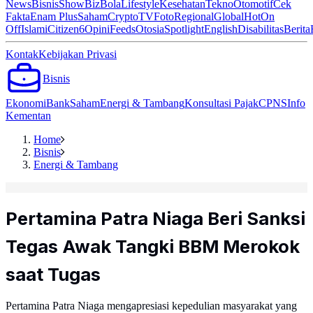
News
Bisnis
ShowBiz
Bola
Lifestyle
Kesehatan
Tekno
Otomotif
Cek
Fakta
Enam Plus
Saham
Crypto
TV
Foto
Regional
Global
Hot
On
Off
Islami
Citizen6
Opini
Feeds
Otosia
Spotlight
English
Disabilitas
Berita
Kontak
Kebijakan Privasi
Bisnis
Ekonomi
Bank
Saham
Energi & Tambang
Konsultasi Pajak
CPNS
Info
Kementan
Home
Bisnis
Energi & Tambang
Pertamina Patra Niaga Beri Sanksi
Tegas Awak Tangki BBM Merokok
saat Tugas
Pertamina Patra Niaga mengapresiasi kepedulian masyarakat yang