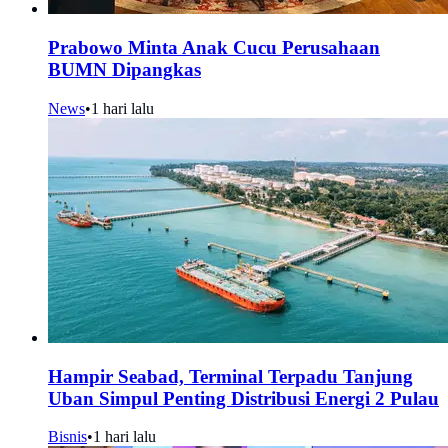
Prabowo Minta Anak Cucu Perusahaan
BUMN Dipangkas
News
•
1 hari lalu
Hampir Seabad, Terminal Terpadu Tanjung
Uban Simpul Penting Distribusi Energi 2 Pulau
Bisnis
•
1 hari lalu