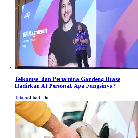
Telkomsel dan Pertamina Gandeng Braze
Hadirkan AI Personal, Apa Fungsinya?
Tekno
•
4 hari lalu