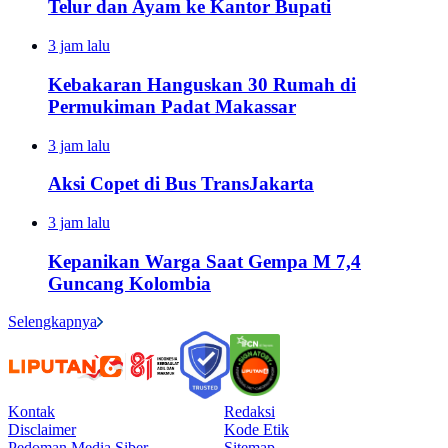
Telur dan Ayam ke Kantor Bupati
3 jam lalu
Kebakaran Hanguskan 30 Rumah di
Permukiman Padat Makassar
3 jam lalu
Aksi Copet di Bus TransJakarta
3 jam lalu
Kepanikan Warga Saat Gempa M 7,4
Guncang Kolombia
Selengkapnya
Kontak
Redaksi
Disclaimer
Kode Etik
Pedoman Media Siber
Sitemap