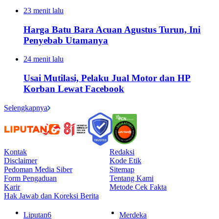
23 menit lalu
Harga Batu Bara Acuan Agustus Turun, Ini
Penyebab Utamanya
24 menit lalu
Usai Mutilasi, Pelaku Jual Motor dan HP
Korban Lewat Facebook
Selengkapnya
Kontak
Redaksi
Disclaimer
Kode Etik
Pedoman Media Siber
Sitemap
Form Pengaduan
Tentang Kami
Karir
Metode Cek Fakta
Hak Jawab dan Koreksi Berita
Liputan6
Merdeka