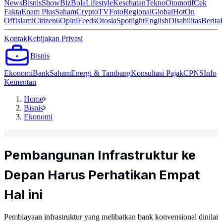
News
Bisnis
ShowBiz
Bola
Lifestyle
Kesehatan
Tekno
Otomotif
Cek
Fakta
Enam Plus
Saham
Crypto
TV
Foto
Regional
Global
Hot
On
Off
Islami
Citizen6
Opini
Feeds
Otosia
Spotlight
English
Disabilitas
Berita
Kontak
Kebijakan Privasi
Bisnis
Ekonomi
Bank
Saham
Energi & Tambang
Konsultasi Pajak
CPNS
Info
Kementan
Home
Bisnis
Ekonomi
Pembangunan Infrastruktur ke
Depan Harus Perhatikan Empat
Hal ini
Pembiayaan infrastruktur yang melibatkan bank konvensional dinilai