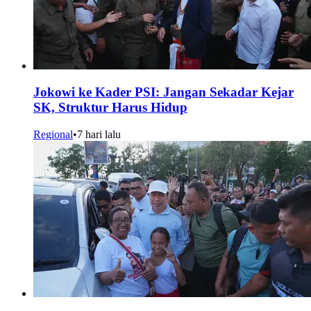
Jokowi ke Kader PSI: Jangan Sekadar Kejar
SK, Struktur Harus Hidup
Regional
•
7 hari lalu