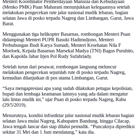
Menteri Koordinator Pemberdayaan Manusia dan Kebudayaan
(Menko PMK) Puan Maharani menunjukkan kelegaannya setelah
melakukan pengecekan rute jalur nasional mudik lebaran, bagian
selatan Jawa di posko terpadu Nagreg dan Limbangan, Garut, Jawa
Barat.
Menggunakan tiga helikopter Basarnas, rombongan Menteri Puan
didampingi Menteri PUPR Basuki Hadimuljono, Menteri
Perhubungan Budi Karya Sumadi, Menteri Kesehatan Nila F
Moeloek, Kepala Basarnas Marsekal Madya (TNI) Bagus Puruhito,
dan Kapolda Jabar Irjen Pol Rudy Sufahriady.
Setelah turun dari pesawat, rombongan langsung meluncur
melakukan pengecekan sejumlah rute di posko terpadu Nagreg,
kemudian dilanjutkan di pos utama Limbangan, Garut.
“Saya mengapresiasi apa yang sudah dilakukan petugas kepolisian,
bupati dan lembaga keamanan lainnya yang ada dalam mengatur
lalu lintas mudik ini,” ujar Puan di posko terpadu Nagreg, Rabu
(29/5/2019).
Menurutnya, kondisi infrastktur jalur nasional mudik lebaran bagian
selatan Jawa mulai Nagreg, Kabupaten Bandung, hingga Cilacap,
Jawa tengah lancar dan siap dilalui pemudik. “Puncaknya diprediksi
sekitar 31 Mei dan 1 Juni mendatang,” kata dia.