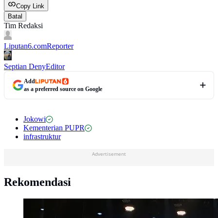
Copy Link
Batal
Tim Redaksi
Liputan6.com
Reporter
Septian Deny
Editor
Add
as a preferred source on Google
Jokowi
Kementerian PUPR
infrastruktur
Advertisement
Rekomendasi