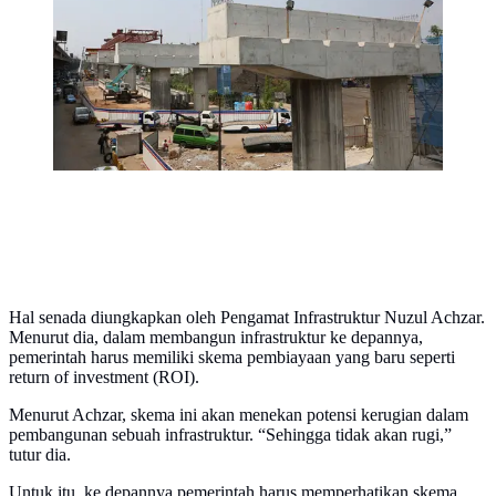
Jakarta Timur, Kamis (25/10). Proyek yang masih terus
berlangsung ini dikerjakan sebagai upaya untuk
menambah infrastruktur di ibu kota
(Merdeka.com/Imam Buhori)
Hal senada diungkapkan oleh Pengamat Infrastruktur Nuzul Achzar.
Menurut dia, dalam membangun infrastruktur ke depannya,
pemerintah harus memiliki skema pembiayaan yang baru seperti
return of investment (ROI).
Menurut Achzar, skema ini akan menekan potensi kerugian dalam
pembangunan sebuah infrastruktur. “Sehingga tidak akan rugi,”
tutur dia.
Untuk itu, ke depannya pemerintah harus memperhatikan skema