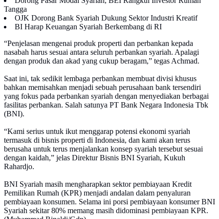
Dorong Pasar Modal Syariah, BEI Rangkul Investor Rumah
Tangga
OJK Dorong Bank Syariah Dukung Sektor Industri Kreatif
BI Harap Keuangan Syariah Berkembang di RI
“Penjelasan mengenai produk properti dan perbankan kepada
nasabah harus sesuai antara seluruh perbankan syariah. Apalagi
dengan produk dan akad yang cukup beragam,” tegas Achmad.
Saat ini, tak sedikit lembaga perbankan membuat divisi khusus
bahkan memisahkan menjadi sebuah perusahaan bank tersendiri
yang fokus pada perbankan syariah dengan menyediakan berbagai
fasilitas perbankan. Salah satunya PT Bank Negara Indonesia Tbk
(BNI).
“Kami serius untuk ikut menggarap potensi ekonomi syariah
termasuk di bisnis properti di Indonesia, dan kami akan terus
berusaha untuk terus menjalankan konsep syariah tersebut sesuai
dengan kaidah,” jelas Direktur Bisnis BNI Syariah, Kukuh
Rahardjo.
BNI Syariah masih mengharapkan sektor pembiayaan Kredit
Pemilikan Rumah (KPR) menjadi andalan dalam penyaluran
pembiayaan konsumen. Selama ini porsi pembiayaan konsumer BNI
Syariah sekitar 80% memang masih didominasi pembiayaan KPR.