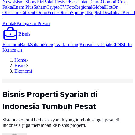
News
Bisnis
ShowBiz
Bola
Lifestyle
Kesehatan
Tekno
Otomotif
Cek
Fakta
Enam Plus
Saham
Crypto
TV
Foto
Regional
Global
Hot
On
Off
Islami
Citizen6
Opini
Feeds
Otosia
Spotlight
English
Disabilitas
Berita
Kontak
Kebijakan Privasi
Bisnis
Ekonomi
Bank
Saham
Energi & Tambang
Konsultasi Pajak
CPNS
Info
Kementan
Home
Bisnis
Ekonomi
Bisnis Properti Syariah di
Indonesia Tumbuh Pesat
Sistem ekonomi berbasis syariah yang tumbuh sangat pesat di
Indonesia juga merambah ke bisnis properti.