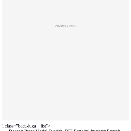
Advertisement
l class="baca-juga__list">