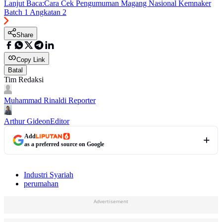
Lanjut Baca:
Cara Cek Pengumuman Magang Nasional Kemnaker
Batch 1 Angkatan 2
Share
Copy Link
Batal
Tim Redaksi
Muhammad Rinaldi
Reporter
Arthur Gideon
Editor
Add
as a preferred source on Google
Industri Syariah
perumahan
Advertisement