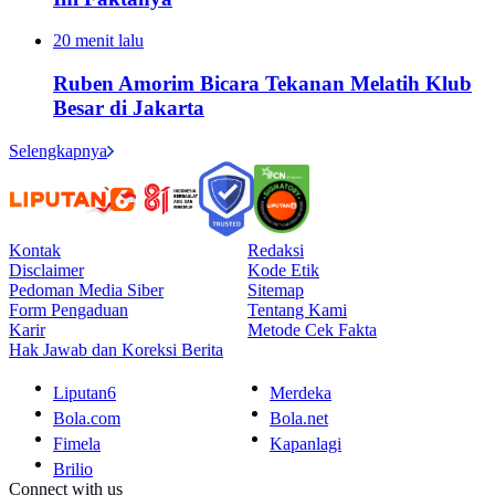
20 menit lalu
Ruben Amorim Bicara Tekanan Melatih Klub
Besar di Jakarta
Selengkapnya
Kontak
Redaksi
Disclaimer
Kode Etik
Pedoman Media Siber
Sitemap
Form Pengaduan
Tentang Kami
Karir
Metode Cek Fakta
Hak Jawab dan Koreksi Berita
Liputan6
Merdeka
Bola.com
Bola.net
Fimela
Kapanlagi
Brilio
Connect with us