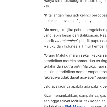
Hanya saja, teknologi ini masih diujic
kali.
"Kita jangan mau jadi kelinci percoba
melakukan evaluasi," jelasnya.
Dia mengaku, jika pabrik pengolahan 
yang lebih besar dari Balikpapan. Pasal
pabrik
oleochemical
, pabrik pupuk d
Maluku dan Indonesia Timur kembali b
"Orang Maluku marah sekali ketika z
pendidikan mereka nomor dua terting
terlahir dari putra putri Maluku. Tap
miskin, pendidikan nomor empat teren
rakyatnya tidak dapat apa-apa," papar
Lalu apa jadinya apabila ada pabrik 
Rizal menambahkan, dampaknya, gas da
sehingga rakyat Maluku tak kebagian j
Padahal jika
Blok Masela
digabung at