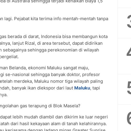
oba di Australia sehingga terjadi kenaikan biaya 1,5
an lagi. Pejabat kita terima info mentah-mentah tanpa
gas berada di darat, Indonesia bisa membangun kota
nya, lanjut Rizal, di area tersebut, dapat didirikan
an sebagainya sehingga perekonomian di wilayah
ergeliat.
aman Belanda, ekonomi Maluku sangat maju,
gi se-nasional sehingga banyak doktor, profesor
i setelah merdeka, Maluku nomor tiga wilayah paling
dah, banyak ikan diekspor dari laut
Maluku
, tapi
nya.
pengolahan gas terapung di Blok Masela?
pat lebih mudah diambil dan dikirim ke luar negeri
atah dari hasil kekayaan alam di tanah kelahirannya.
au kerjasama dengan ladang migas Greater Sunrise