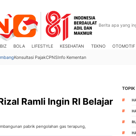
BIZ
BOLA
LIFESTYLE
KESEHATAN
TEKNO
OTOMOTIF
Tambang
Konsultasi Pajak
CPNS
Info Kementan
TOPIK
izal Ramli Ingin RI Belajar
#
HA
#
H
#
R
embangunan pabrik pengolahan gas terapung,
#
H