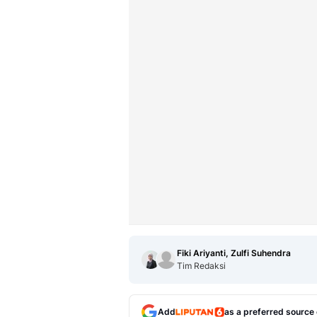
Fiki Ariyanti, Zulfi Suhendra
Tim Redaksi
Add
as a preferred source