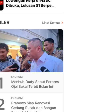
Lowongan Kerja di HSBC
Feeds
Dibuka, Lulusan S1 Berpe…
Feeds Liputan6: Kumpul
Terbaru Harian
Otosia
ULER
Lihat Semua
Otosia
Spotlight
Berita Terkini, Kabar Te
Dan Dunia - Liputan6.
English
Exploring Knowledge, T
En.Liputan6.com
Disabilitas
Disabilitas Berita Terkini
1
EKONOMI
Harian, Berita Terbaru,
Menhub Dudy Sebut Perpres
Berita
Ojol Bakal Terbit Bulan Ini
Berita Hari Ini Politik,
Health
2
EKONOMI
Kabar Berita Terbaru D
Prabowo Siap Renovasi
Diet, Herbal Terbaik
Gedung Rusak dan Bangun