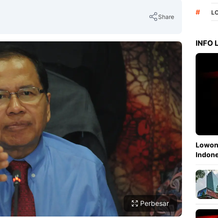
#
L
Share
INFO
Copy Link
Lowong
Indone
Perbesar