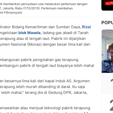
li memberikan pernyataan usai melakukan pertemuan dengan
, Jakarta, Rabu (7/10/2015). Pertemuan membahas
i Fithriansyah)
POP
inator Bidang Kemaritiman dan Sumber Daya,
Rizal
engelolaan
blok Masela
, ladang gas abadi di Tanah
apung atau di tengah laut. Pabrik ini dijanjikan
numen Nasional (Monas) dengan besar lima kali dari
mbangunan pabrik pengolahan gas terapung.
embangun pabrik di tengah laut biayanya lebih mahal
dan besarnya lima kali dari kapal induk AS. Argumen
rapung lebih murah dibanding di darat. Itu saja
lebih mahal," terang dia di Gedung DPR, Jakarta,
 menawarkan atau menjual teknologi pabrik terapung.