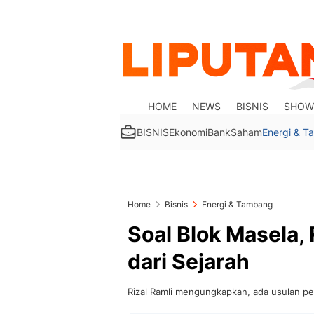
HOME
NEWS
BISNIS
SHOW
BISNIS
Ekonomi
Bank
Saham
Energi & 
Home
Bisnis
Energi & Tambang
Soal Blok Masela, R
dari Sejarah
Rizal Ramli mengungkapkan, ada usulan p