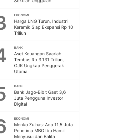
Sekolah Unggulan
Sport
Berita Bola Terkini, Ja
3
Klasemen, Hasil Liga
EKONOMI
Harga LNG Turun, Industri
Keramik Siap Ekspansi Rp 10
Triliun
4
BANK
Aset Keuangan Syariah
Tembus Rp 3.131 Triliun,
OJK Ungkap Penggerak
Utama
5
BANK
Bank Jago-Bibit Gaet 3,6
Juta Pengguna Investor
Digital
6
EKONOMI
Menko Zulhas: Ada 11,5 Juta
Penerima MBG Ibu Hamil,
Menyusui dan Balita