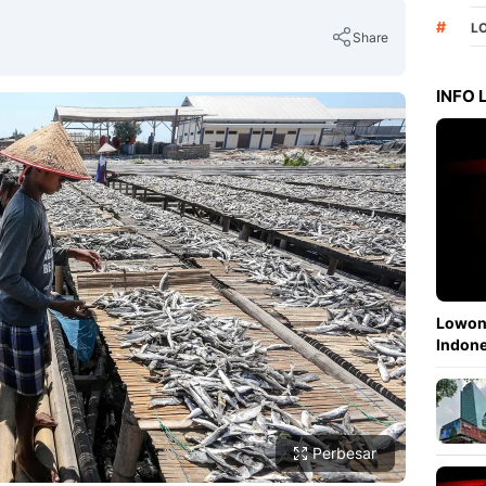
#
L
Share
INFO
Copy Link
Lowong
Indone
Perbesar