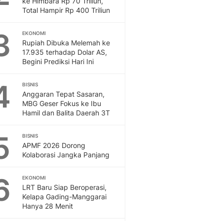
ke Himbara Rp 70 Triliun,
Sport
Total Hampir Rp 400 Triliun
Berita Bola Terkini, Ja
Klasemen, Hasil Liga
3
EKONOMI
Rupiah Dibuka Melemah ke
17.935 terhadap Dolar AS,
Begini Prediksi Hari Ini
4
BISNIS
Anggaran Tepat Sasaran,
MBG Geser Fokus ke Ibu
Hamil dan Balita Daerah 3T
5
BISNIS
APMF 2026 Dorong
Kolaborasi Jangka Panjang
6
EKONOMI
LRT Baru Siap Beroperasi,
Kelapa Gading-Manggarai
Hanya 28 Menit