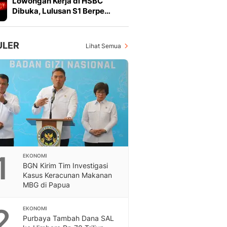
Lowongan Kerja di HSBC
Feeds
Dibuka, Lulusan S1 Berpe…
Feeds Liputan6: Kumpul
Terbaru Harian
Otosia
ULER
Lihat Semua
Otosia
Spotlight
Berita Terkini, Kabar Te
Dan Dunia - Liputan6.
English
Exploring Knowledge, T
En.Liputan6.com
Disabilitas
Disabilitas Berita Terkini
1
EKONOMI
Harian, Berita Terbaru,
BGN Kirim Tim Investigasi
Berita
Kasus Keracunan Makanan
Berita Hari Ini Politik,
MBG di Papua
Health
Kabar Berita Terbaru D
2
EKONOMI
Diet, Herbal Terbaik
Purbaya Tambah Dana SAL