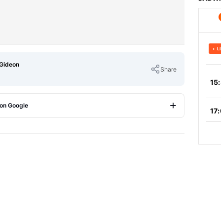
 Gideon
Share
 on Google
Copy Link