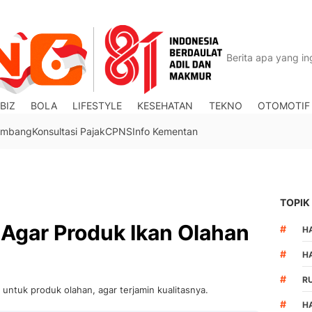
BIZ
BOLA
LIFESTYLE
KESEHATAN
TEKNO
OTOMOTIF
Tambang
Konsultasi Pajak
CPNS
Info Kementan
TOPIK
Agar Produk Ikan Olahan
#
HA
#
H
#
R
ntuk produk olahan, agar terjamin kualitasnya.
#
H