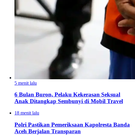
5 menit lalu
6 Bulan Buron, Pelaku Kekerasan Seksual
Anak Ditangkap Sembunyi di Mobil Travel
18 menit lalu
Polri Pastikan Pemeriksaan Kapolresta Banda
Aceh Berjalan Transparan