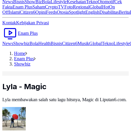
News
Bisnis
ShowBiz
Bola
Lifestyle
Kesehatan
Tekno
Otomotif
Cek
Fakta
Enam Plus
Saham
Crypto
TV
Foto
Regional
Global
Hot
On
Off
Islami
Citizen6
Opini
Feeds
Otosia
Spotlight
English
Disabilitas
Berita
Kontak
Kebijakan Privasi
Enam Plus
News
Showbiz
Bola
Health
Bisnis
Citizen6
Musik
Global
Tekno
Lifestyle
Home
Enam Plus
Showbiz
Lyla - Magic
Lyla membawakan salah satu lagu hitsnya, Magic di Liputan6.com.