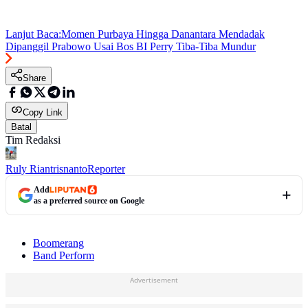
Lanjut Baca:
Momen Purbaya Hingga Danantara Mendadak
Dipanggil Prabowo Usai Bos BI Perry Tiba-Tiba Mundur
Share
Copy Link
Batal
Tim Redaksi
Ruly Riantrisnanto
Reporter
Add
as a preferred source on Google
Boomerang
Band Perform
Advertisement