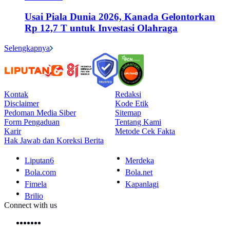
Usai Piala Dunia 2026, Kanada Gelontorkan
Rp 12,7 T untuk Investasi Olahraga
Selengkapnya
Kontak
Redaksi
Disclaimer
Kode Etik
Pedoman Media Siber
Sitemap
Form Pengaduan
Tentang Kami
Karir
Metode Cek Fakta
Hak Jawab dan Koreksi Berita
Liputan6
Merdeka
Bola.com
Bola.net
Fimela
Kapanlagi
Brilio
Connect with us