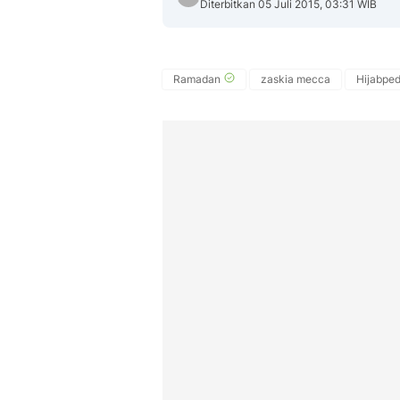
Diterbitkan 05 Juli 2015, 03:31 WIB
Ramadan
zaskia mecca
Hijabped