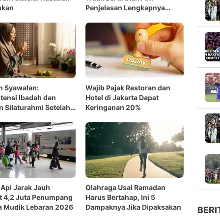
nkan
Penjelasan Lengkapnya
Menurut Ulama
h Syawalan:
Wajib Pajak Restoran dan
tensi Ibadah dan
Hotel di Jakarta Dapat
n Silaturahmi Setelah
Keringanan 20%
an
 Api Jarak Jauh
Olahraga Usai Ramadan
t 4,2 Juta Penumpang
Harus Bertahap, Ini 5
a Mudik Lebaran 2026
Dampaknya Jika Dipaksakan
BERI