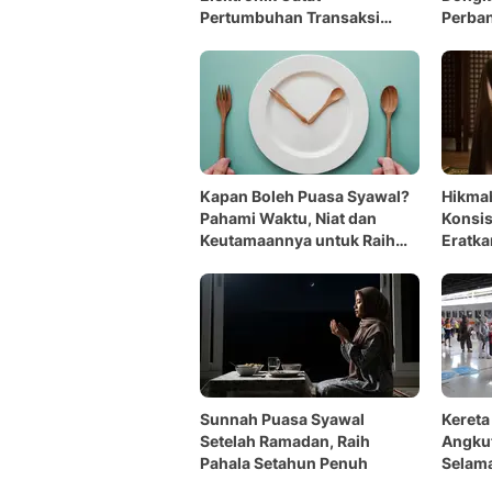
Pertumbuhan Transaksi
Perba
hingga 200% Selama Bulan
Suci
Kapan Boleh Puasa Syawal?
Hikma
Pahami Waktu, Niat dan
Konsis
Keutamaannya untuk Raih
Eratka
Pahala Setahun Penuh
Ramad
Sunnah Puasa Syawal
Kereta
Setelah Ramadan, Raih
Angku
Pahala Setahun Penuh
Selam