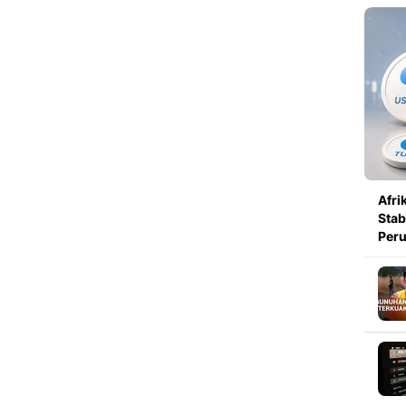
Afri
Stab
Per