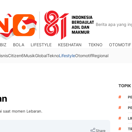
BIZ
BOLA
LIFESTYLE
KESEHATAN
TEKNO
OTOMOTIF
isnis
Citizen6
Musik
Global
Tekno
Lifestyle
Otomotif
Regional
TOPIK
an
#
P
#
PE
akai saat momen Lebaran.
#
LI
#
T
Share