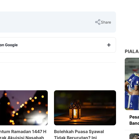
Share
 on Google
PIALA
Copy Link
Pesa
Band
tum Ramadan 1447 H
Bolehkah Puasa Syawal
ak Akuisisi Nasabah
Tidak Berurutan? Ini