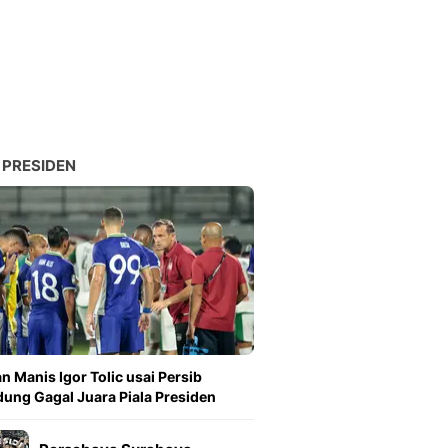
Sport
Berita Bola Terkini, Ja
Klasemen, Hasil Liga
 PRESIDEN
n Manis Igor Tolic usai Persib
ung Gagal Juara Piala Presiden