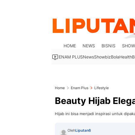
HOME
NEWS
BISNIS
SHOW
ENAM PLUS
News
Showbiz
Bola
Health
B
Home
Enam Plus
Lifestyle
Beauty Hijab Eleg
Hijab ini bisa menjadi inspirasi untuk dip
Oleh
Liputan6