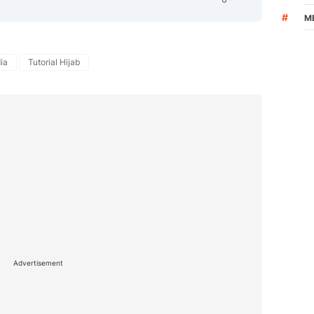
#
M
ia
Tutorial Hijab
Copy Link
Advertisement