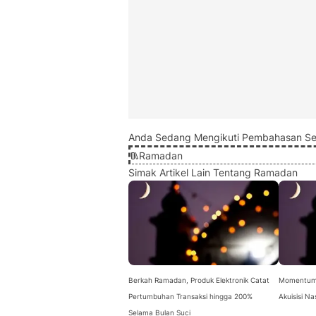
Anda Sedang Mengikuti Pembahasan Se
Ramadan
Simak Artikel Lain Tentang Ramadan
Berkah Ramadan, Produk Elektronik Catat
Momentum 
Pertumbuhan Transaksi hingga 200%
Akuisisi N
Selama Bulan Suci