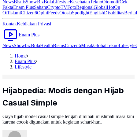
News
Bisnis
ShowBiz
Bola
Lifestyle
Kesehatan
Tekno
Otomotif
Cek
Fakta
Enam Plus
Saham
Crypto
TV
Foto
Regional
Global
Hot
On
Off
Islami
Citizen6
Opini
Feeds
Otosia
Spotlight
English
Disabilitas
Berita
Kontak
Kebijakan Privasi
Enam Plus
News
Showbiz
Bola
Health
Bisnis
Citizen6
Musik
Global
Tekno
Lifestyle
Home
Enam Plus
Lifestyle
Hijabpedia: Modis dengan Hijab
Casual Simple
Gaya hijab model casual simple tengah diminati muslimah masa kini
karena cocok digunakan untuk kegiatan sehari-hari.