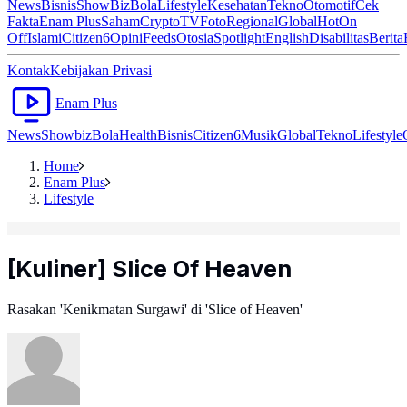
News
Bisnis
ShowBiz
Bola
Lifestyle
Kesehatan
Tekno
Otomotif
Cek
Fakta
Enam Plus
Saham
Crypto
TV
Foto
Regional
Global
Hot
On
Off
Islami
Citizen6
Opini
Feeds
Otosia
Spotlight
English
Disabilitas
Berita
Kontak
Kebijakan Privasi
Enam Plus
News
Showbiz
Bola
Health
Bisnis
Citizen6
Musik
Global
Tekno
Lifestyle
Home
Enam Plus
Lifestyle
[Kuliner] Slice Of Heaven
Rasakan 'Kenikmatan Surgawi' di 'Slice of Heaven'