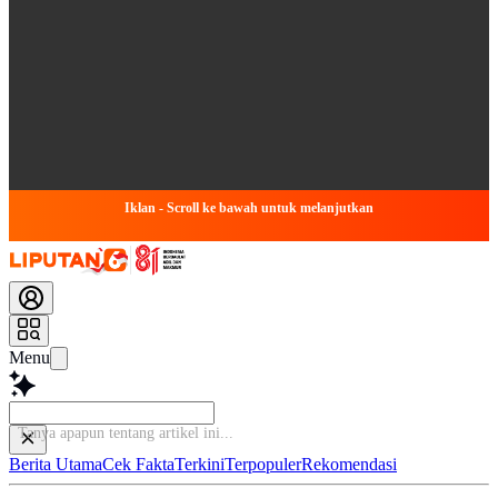
Iklan - Scroll ke bawah untuk melanjutkan
Menu
Tanya apapun tentang artikel ini..
Berita Utama
Cek Fakta
Terkini
Terpopuler
Rekomendasi