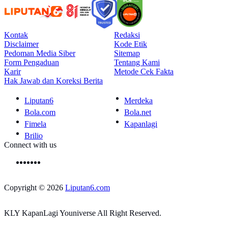
Kontak
Redaksi
Disclaimer
Kode Etik
Pedoman Media Siber
Sitemap
Form Pengaduan
Tentang Kami
Karir
Metode Cek Fakta
Hak Jawab dan Koreksi Berita
Liputan6
Merdeka
Bola.com
Bola.net
Fimela
Kapanlagi
Brilio
Connect with us
Copyright © 2026
Liputan6.com
KLY KapanLagi Youniverse All Right Reserved.