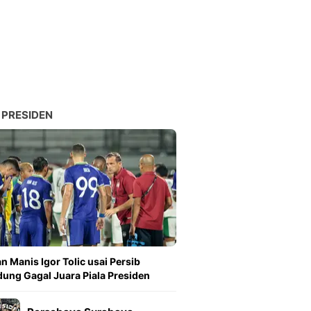
Sport
Berita Bola Terkini, Ja
Klasemen, Hasil Liga
 PRESIDEN
n Manis Igor Tolic usai Persib
ung Gagal Juara Piala Presiden