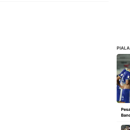
PIALA
Pesa
Band