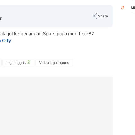
#
M
Share
IB
ak gol kemenangan Spurs pada menit ke-87
 City
.
Copy Link
Liga Inggris
Video Liga Inggris