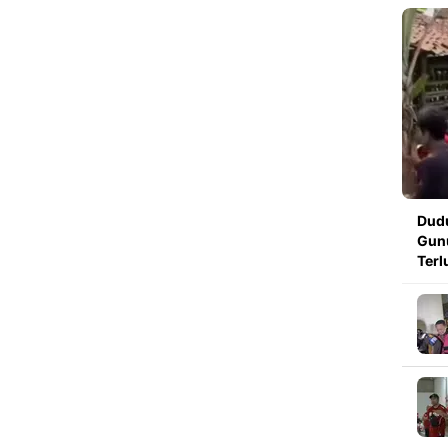
Dudu
Gunu
Terl