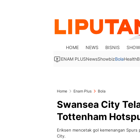
HOME
NEWS
BISNIS
SHOW
ENAM PLUS
News
Showbiz
Bola
Health
B
Home
Enam Plus
Bola
Swansea City Tel
Tottenham Hotspu
Eriksen mencetak gol kemenangan Spurs 
City.