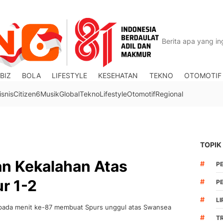
BIZ
BOLA
LIFESTYLE
KESEHATAN
TEKNO
OTOMOTIF
isnis
Citizen6
Musik
Global
Tekno
Lifestyle
Otomotif
Regional
TOPIK
an Kekalahan Atas
#
P
r 1-2
#
PE
#
LI
pada menit ke-87 membuat Spurs unggul atas Swansea
#
T