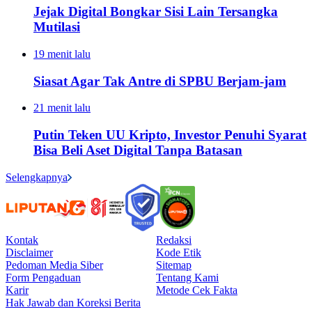
Jejak Digital Bongkar Sisi Lain Tersangka
Mutilasi
19 menit lalu
Siasat Agar Tak Antre di SPBU Berjam-jam
21 menit lalu
Putin Teken UU Kripto, Investor Penuhi Syarat
Bisa Beli Aset Digital Tanpa Batasan
Selengkapnya
Kontak
Redaksi
Disclaimer
Kode Etik
Pedoman Media Siber
Sitemap
Form Pengaduan
Tentang Kami
Karir
Metode Cek Fakta
Hak Jawab dan Koreksi Berita