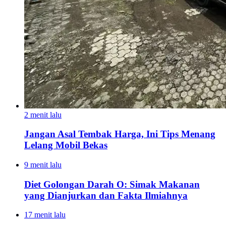
2 menit lalu
Jangan Asal Tembak Harga, Ini Tips Menang
Lelang Mobil Bekas
9 menit lalu
Diet Golongan Darah O: Simak Makanan
yang Dianjurkan dan Fakta Ilmiahnya
17 menit lalu