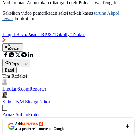
Mohammad Adam akan ditangani oleh Polda Jawa Tengah.
Saksikan video pemeriksaan saksi terkait kasus
taruna Akpol
tewas
berikut ini.
Lanjut Baca:
Pasien BPJS "Dibully" Nakes
Share
Copy Link
Batal
Tim Redaksi
Liputan6.com
Reporter
Shinta NM Sinaga
Editor
Arnaz Sofian
Editor
Add
as a preferred source on Google