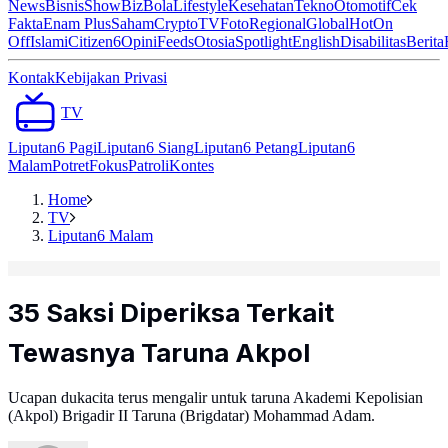
News
Bisnis
ShowBiz
Bola
Lifestyle
Kesehatan
Tekno
Otomotif
Cek
Fakta
Enam Plus
Saham
Crypto
TV
Foto
Regional
Global
Hot
On
Off
Islami
Citizen6
Opini
Feeds
Otosia
Spotlight
English
Disabilitas
Berita
Kontak
Kebijakan Privasi
TV
Liputan6 Pagi
Liputan6 Siang
Liputan6 Petang
Liputan6
Malam
Potret
Fokus
Patroli
Kontes
Home
TV
Liputan6 Malam
35 Saksi Diperiksa Terkait
Tewasnya Taruna Akpol
Ucapan dukacita terus mengalir untuk taruna Akademi Kepolisian
(Akpol) Brigadir II Taruna (Brigdatar) Mohammad Adam.