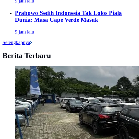
9 jam lalu
Prabowo Sedih Indonesia Tak Lolos Piala
Dunia: Masa Cape Verde Masuk
9 jam lalu
Selengkapnya
Berita Terbaru