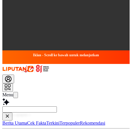
Iklan - Scroll ke bawah untuk melanjutkan
Menu
Ba
Berita Utama
Cek Fakta
Terkini
Terpopuler
Rekomendasi