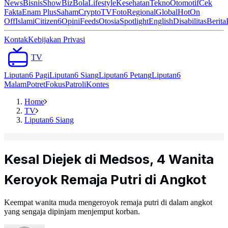
News
Bisnis
ShowBiz
Bola
Lifestyle
Kesehatan
Tekno
Otomotif
Cek
Fakta
Enam Plus
Saham
Crypto
TV
Foto
Regional
Global
Hot
On
Off
Islami
Citizen6
Opini
Feeds
Otosia
Spotlight
English
Disabilitas
Berita
Kontak
Kebijakan Privasi
TV
Liputan6 Pagi
Liputan6 Siang
Liputan6 Petang
Liputan6
Malam
Potret
Fokus
Patroli
Kontes
Home
TV
Liputan6 Siang
Kesal Diejek di Medsos, 4 Wanita
Keroyok Remaja Putri di Angkot
Keempat wanita muda mengeroyok remaja putri di dalam angkot
yang sengaja dipinjam menjemput korban.