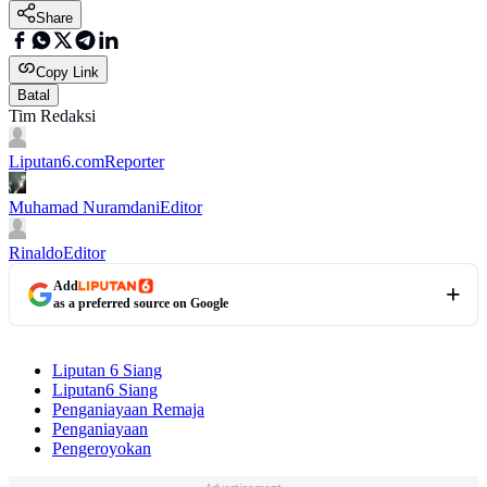
Share
Copy Link
Batal
Tim Redaksi
Liputan6.com
Reporter
Muhamad Nuramdani
Editor
Rinaldo
Editor
Add
as a preferred source on Google
Liputan 6 Siang
Liputan6 Siang
Penganiayaan Remaja
Penganiayaan
Pengeroyokan