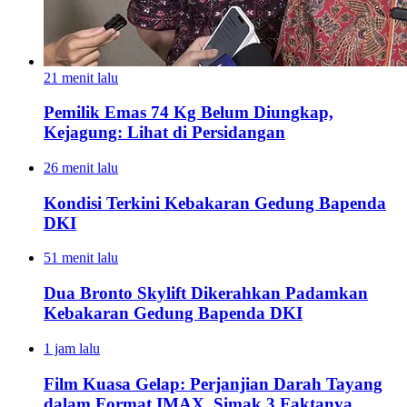
21 menit lalu
Pemilik Emas 74 Kg Belum Diungkap,
Kejagung: Lihat di Persidangan
26 menit lalu
Kondisi Terkini Kebakaran Gedung Bapenda
DKI
51 menit lalu
Dua Bronto Skylift Dikerahkan Padamkan
Kebakaran Gedung Bapenda DKI
1 jam lalu
Film Kuasa Gelap: Perjanjian Darah Tayang
dalam Format IMAX, Simak 3 Faktanya