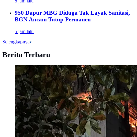
8 jam lalu
950 Dapur MBG Diduga Tak Layak Sanitasi,
BGN Ancam Tutup Permanen
5 jam lalu
Selengkapnya
Berita Terbaru