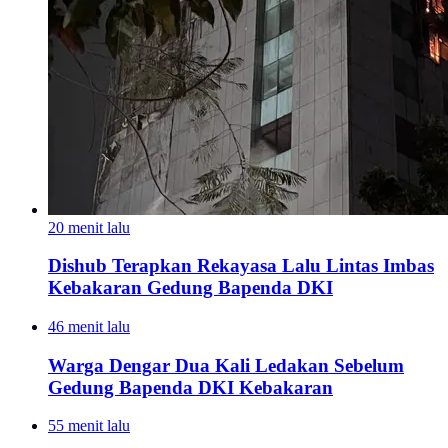
20 menit lalu
Dishub Terapkan Rekayasa Lalu Lintas Imbas
Kebakaran Gedung Bapenda DKI
46 menit lalu
Warga Dengar Dua Kali Ledakan Sebelum
Gedung Bapenda DKI Kebakaran
55 menit lalu