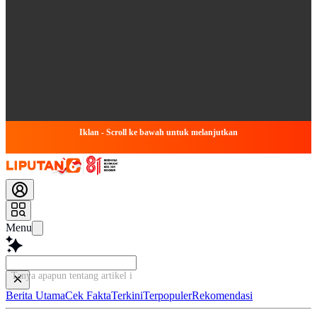
Iklan - Scroll ke bawah untuk melanjutkan
Menu
Tanya apapun tentang artikel ini...
Berita Utama
Cek Fakta
Terkini
Terpopuler
Rekomendasi