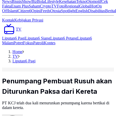
News
Bisnis
ShowBiz
Bola
Lifestyle
Kesehatan
Tekno
Otomotif
Cek
Fakta
Enam Plus
Saham
Crypto
TV
Foto
Regional
Global
Hot
On
Off
Islami
Citizen6
Opini
Feeds
Otosia
Spotlight
English
Disabilitas
Berita
Kontak
Kebijakan Privasi
TV
Liputan6 Pagi
Liputan6 Siang
Liputan6 Petang
Liputan6
Malam
Potret
Fokus
Patroli
Kontes
Home
TV
Liputan6 Pagi
Penumpang Pembuat Rusuh akan
Diturunkan Paksa dari Kereta
PT KCJ telah dua kali menurunkan penumpang karena bertikai di
dalam kereta.