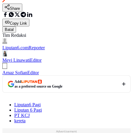
Share
Copy Link
Batal
Tim Redaksi
Liputan6.com
Reporter
Mevi Linawati
Editor
Arnaz Sofian
Editor
Add
as a preferred source on Google
Liputan6 Pagi
Liputan 6 Pagi
PT KCJ
kereta
Advertisement