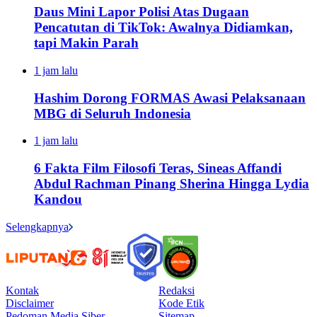
Daus Mini Lapor Polisi Atas Dugaan
Pencatutan di TikTok: Awalnya Didiamkan,
tapi Makin Parah
1 jam lalu
Hashim Dorong FORMAS Awasi Pelaksanaan
MBG di Seluruh Indonesia
1 jam lalu
6 Fakta Film Filosofi Teras, Sineas Affandi
Abdul Rachman Pinang Sherina Hingga Lydia
Kandou
Selengkapnya
Kontak
Redaksi
Disclaimer
Kode Etik
Pedoman Media Siber
Sitemap