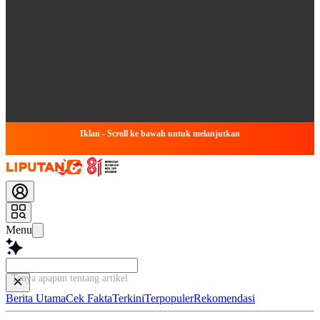
Iklan - Scroll ke bawah untuk melanjutkan
Menu
Tanya apapun tentang artikel ini...
Berita Utama
Cek Fakta
Terkini
Terpopuler
Rekomendasi