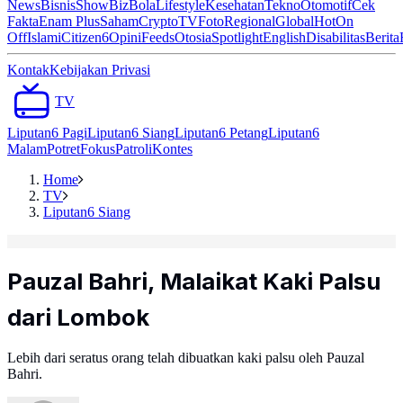
News
Bisnis
ShowBiz
Bola
Lifestyle
Kesehatan
Tekno
Otomotif
Cek
Fakta
Enam Plus
Saham
Crypto
TV
Foto
Regional
Global
Hot
On
Off
Islami
Citizen6
Opini
Feeds
Otosia
Spotlight
English
Disabilitas
Berita
Kontak
Kebijakan Privasi
TV
Liputan6 Pagi
Liputan6 Siang
Liputan6 Petang
Liputan6
Malam
Potret
Fokus
Patroli
Kontes
Home
TV
Liputan6 Siang
Pauzal Bahri, Malaikat Kaki Palsu
dari Lombok
Lebih dari seratus orang telah dibuatkan kaki palsu oleh Pauzal
Bahri.