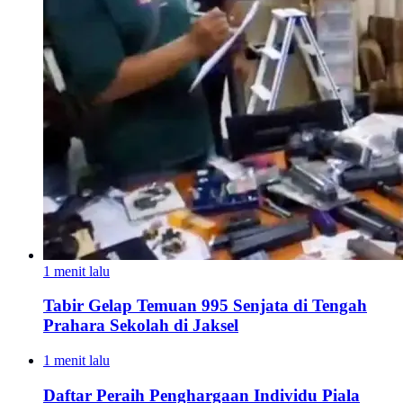
1 menit lalu
Tabir Gelap Temuan 995 Senjata di Tengah
Prahara Sekolah di Jaksel
1 menit lalu
Daftar Peraih Penghargaan Individu Piala