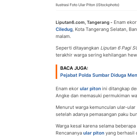
Ilustrasi Foto Ular Piton (iStockphoto)
Enam ekor
Liputan6.com, Tangerang -
Ciledug
, Kota Tangerang Selatan, Ba
malam.
Seperti ditayangkan
Liputan 6 Pagi 
terakhir warga sering kehilangan he
BACA JUGA:
Pejabat Polda Sumbar Diduga Me
Enam ekor
ular piton
ini ditangkap de
Angke dan memasuki permukiman warg
Menurut warga kemunculan ular-ular p
setelah adanya pemasangan paku bum
Warga kesal karena selama beberapa 
Rencananya
ular piton
yang berhasil 