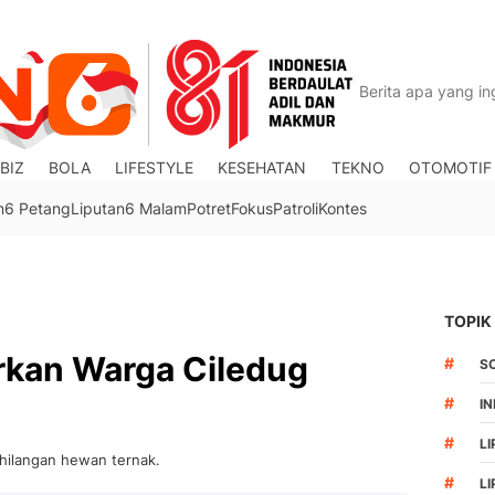
BIZ
BOLA
LIFESTYLE
KESEHATAN
TEKNO
OTOMOTIF
n6 Petang
Liputan6 Malam
Potret
Fokus
Patroli
Kontes
TOPIK
rkan Warga Ciledug
#
S
#
I
#
LI
hilangan hewan ternak.
#
L