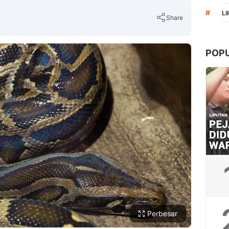
#
L
Share
POP
Copy Link
Perbesar