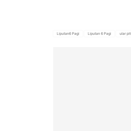
Liputan6 Pagi
Liputan 6 Pagi
ular pi