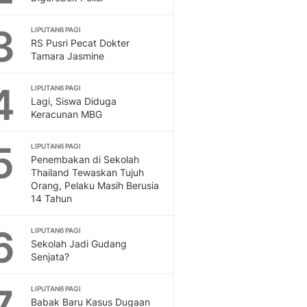
Feeds
Feeds Liputan6: Kumpul
3
LIPUTAN6 PAGI
Terbaru Harian
RS Pusri Pecat Dokter
Tamara Jasmine
Otosia
Otosia
4
Spotlight
LIPUTAN6 PAGI
Lagi, Siswa Diduga
Berita Terkini, Kabar Te
Keracunan MBG
Dan Dunia - Liputan6.
English
5
LIPUTAN6 PAGI
Exploring Knowledge, T
Penembakan di Sekolah
En.Liputan6.com
Thailand Tewaskan Tujuh
Disabilitas
Orang, Pelaku Masih Berusia
14 Tahun
Disabilitas Berita Terkini
Harian, Berita Terbaru,
6
Berita
LIPUTAN6 PAGI
Sekolah Jadi Gudang
Berita Hari Ini Politik,
Senjata?
Health
Kabar Berita Terbaru D
7
LIPUTAN6 PAGI
Diet, Herbal Terbaik
Babak Baru Kasus Dugaan