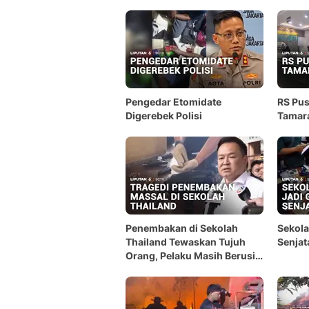
Pengedar Etomidate
RS Pus
Digerebek Polisi
Tamar
Penembakan di Sekolah
Sekola
Thailand Tewaskan Tujuh
Senjat
Orang, Pelaku Masih Berusia
14 Tahun