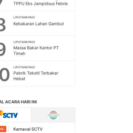
Sport
TPPU Eks Jampidsus Febrie
Berita Bola Terkini, Ja
Klasemen, Hasil Liga
8
LIPUTAN6 PAGI
Kebakaran Lahan Gambut
9
LIPUTAN6 PAGI
Massa Bakar Kantor PT
Timah
10
LIPUTAN6 PAGI
Pabrik Tekstil Terbakar
Hebat