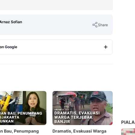
 Arnaz Sofian
Share
 on Google
Copy Link
PIALA
an Bau, Penumpang
Dramatis, Evakuasi Warga