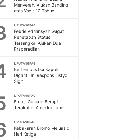
2
Feeds
Menyerah, Ajukan Banding
atas Vonis 10 Tahun
Feeds Liputan6: Kumpul
Terbaru Harian
3
LIPUTAN6 PAGI
Otosia
Febrie Adriansyah Gugat
Otosia
Penetapan Status
Spotlight
Tersangka, Ajukan Dua
Berita Terkini, Kabar Te
Praperadilan
Dan Dunia - Liputan6.
English
4
LIPUTAN6 PAGI
Exploring Knowledge, T
Berhembus Isu Kapolri
Diganti, Ini Respons Listyo
En.Liputan6.com
Sigit
Disabilitas
Disabilitas Berita Terkini
5
LIPUTAN6 PAGI
Harian, Berita Terbaru,
Erupsi Gunung Berapi
Berita
Teraktif di Amerika Latin
Berita Hari Ini Politik,
Health
6
LIPUTAN6 PAGI
Kabar Berita Terbaru D
Kebakaran Bromo Meluas di
Diet, Herbal Terbaik
Hari Ketiga