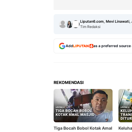
Liputan6.com, Mevi Linawati,
Tim Redaksi
Add
as a preferred source
REKOMENDASI
Tiga Bocah Bobol Kotak Amal
Keluh