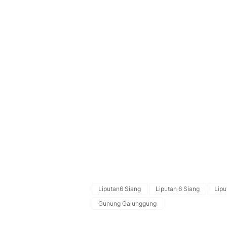
Liputan6 Siang
Liputan 6 Siang
Lip
Gunung Galunggung