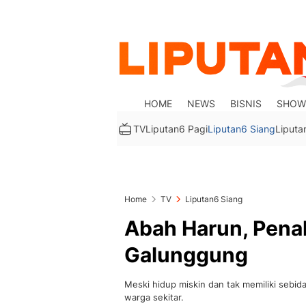
HOME
NEWS
BISNIS
SHOW
TV
Liputan6 Pagi
Liputan6 Siang
Liputa
Home
TV
Liputan6 Siang
Abah Harun, Pena
Galunggung
Meski hidup miskin dan tak memiliki sebi
warga sekitar.