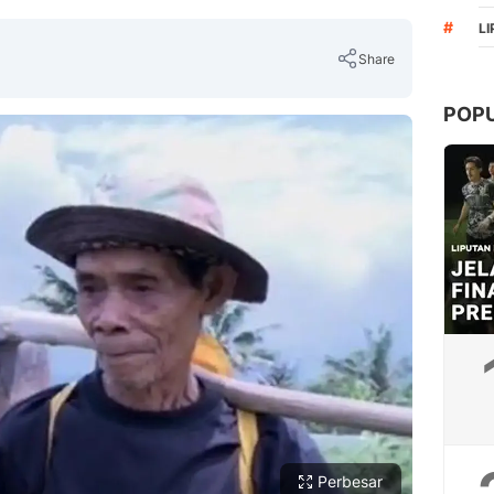
#
L
Share
POP
Copy Link
Perbesar