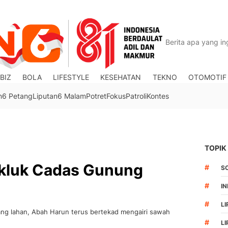
BIZ
BOLA
LIFESTYLE
KESEHATAN
TEKNO
OTOMOTIF
n6 Petang
Liputan6 Malam
Potret
Fokus
Patroli
Kontes
TOPIK
kluk Cadas Gunung
#
S
#
I
#
LI
dang lahan, Abah Harun terus bertekad mengairi sawah
#
L