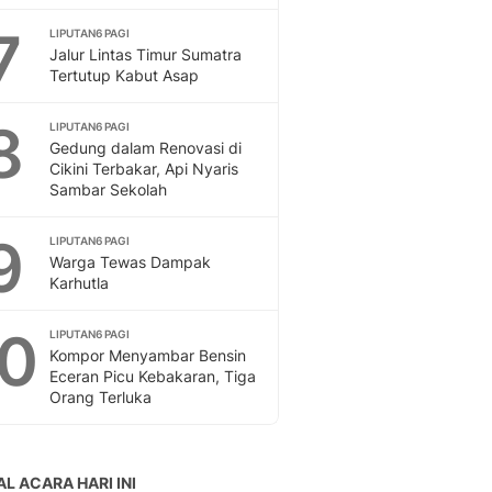
Sport
Berita Bola Terkini, Ja
7
LIPUTAN6 PAGI
Jalur Lintas Timur Sumatra
Klasemen, Hasil Liga
Tertutup Kabut Asap
8
LIPUTAN6 PAGI
Gedung dalam Renovasi di
Cikini Terbakar, Api Nyaris
Sambar Sekolah
9
LIPUTAN6 PAGI
Warga Tewas Dampak
Karhutla
10
LIPUTAN6 PAGI
Kompor Menyambar Bensin
Eceran Picu Kebakaran, Tiga
Orang Terluka