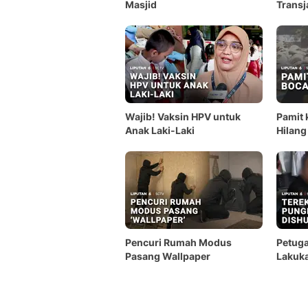
Masjid
Transj
Wajib! Vaksin HPV untuk
Pamit 
Anak Laki-Laki
Hilang
Pencuri Rumah Modus
Petuga
Pasang Wallpaper
Lakuka