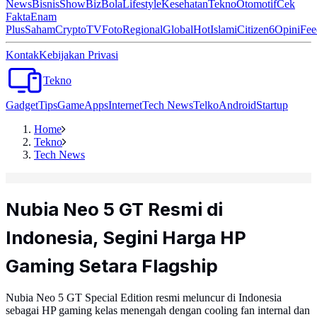
News
Bisnis
ShowBiz
Bola
Lifestyle
Kesehatan
Tekno
Otomotif
Cek
Fakta
Enam
Plus
Saham
Crypto
TV
Foto
Regional
Global
Hot
Islami
Citizen6
Opini
Fee
Kontak
Kebijakan Privasi
Tekno
Gadget
Tips
Game
Apps
Internet
Tech News
Telko
Android
Startup
Home
Tekno
Tech News
Nubia Neo 5 GT Resmi di
Indonesia, Segini Harga HP
Gaming Setara Flagship
Nubia Neo 5 GT Special Edition resmi meluncur di Indonesia
sebagai HP gaming kelas menengah dengan cooling fan internal dan