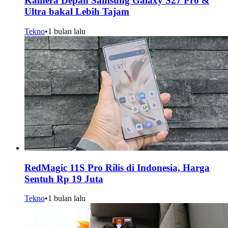
Kamera Depan Samsung Galaxy S27 Pro &
Ultra bakal Lebih Tajam
Tekno
•
1 bulan lalu
RedMagic 11S Pro Rilis di Indonesia, Harga
Sentuh Rp 19 Juta
Tekno
•
1 bulan lalu