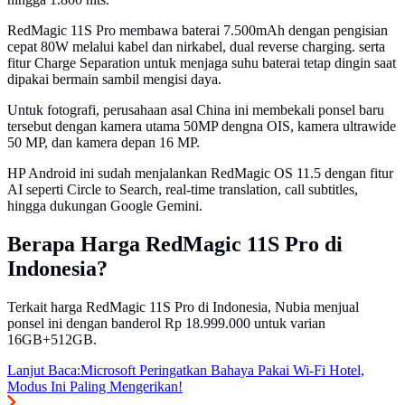
RedMagic 11S Pro membawa baterai 7.500mAh dengan pengisian
cepat 80W melalui kabel dan nirkabel, dual reverse charging. serta
fitur Charge Separation untuk menjaga suhu baterai tetap dingin saat
dipakai bermain sambil mengisi daya.
Untuk fotografi, perusahaan asal China ini membekali ponsel baru
tersebut dengan kamera utama 50MP dengna OIS, kamera ultrawide
50 MP, dan kamera depan 16 MP.
HP Android ini sudah menjalankan RedMagic OS 11.5 dengan fitur
AI seperti Circle to Search, real-time translation, call subtitles,
hingga dukungan Google Gemini.
Berapa Harga RedMagic 11S Pro di
Indonesia?
Terkait harga RedMagic 11S Pro di Indonesia, Nubia menjual
ponsel ini dengan banderol Rp 18.999.000 untuk varian
16GB+512GB.
Lanjut Baca:
Microsoft Peringatkan Bahaya Pakai Wi-Fi Hotel,
Modus Ini Paling Mengerikan!