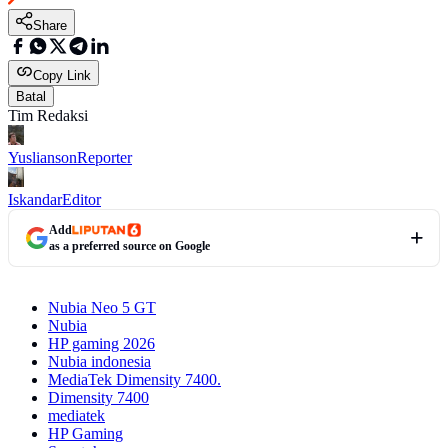
Share
Copy Link
Batal
Tim Redaksi
Yuslianson
Reporter
Iskandar
Editor
Add
as a preferred source on Google
Nubia Neo 5 GT
Nubia
HP gaming 2026
Nubia indonesia
MediaTek Dimensity 7400.
Dimensity 7400
mediatek
HP Gaming