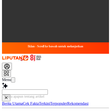
Iklan - Scroll ke bawah untuk melanjutkan
Menu
Tanya apapun tentang artikel ini...
Berita Utama
Cek Fakta
Terkini
Terpopuler
Rekomendasi