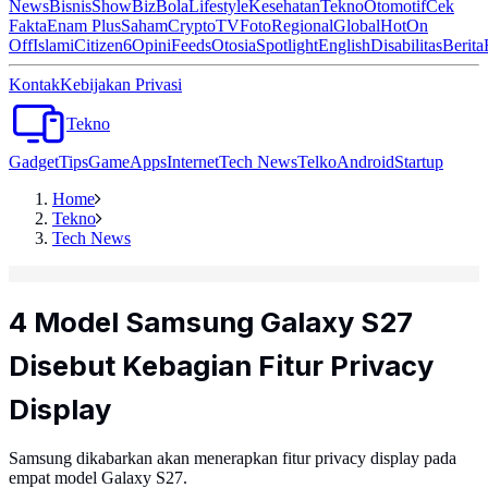
News
Bisnis
ShowBiz
Bola
Lifestyle
Kesehatan
Tekno
Otomotif
Cek
Fakta
Enam Plus
Saham
Crypto
TV
Foto
Regional
Global
Hot
On
Off
Islami
Citizen6
Opini
Feeds
Otosia
Spotlight
English
Disabilitas
Berita
Kontak
Kebijakan Privasi
Tekno
Gadget
Tips
Game
Apps
Internet
Tech News
Telko
Android
Startup
Home
Tekno
Tech News
4 Model Samsung Galaxy S27
Disebut Kebagian Fitur Privacy
Display
Samsung dikabarkan akan menerapkan fitur privacy display pada
empat model Galaxy S27.