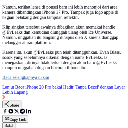
Namun, terlihat lensa di ponsel baru ini lebih menonjol dari area
kamera dibandingkan iPhone 17 Pro. Tampak juga logo apple di
bagian belakang dengan tampilan reflektif.
Klip singkat tersebut awalnya dibagikan akun memakai handle
@EvLeaks dan kemudian diunggah ulang oleh Ice Universe.
Namun, unggahan itu langsung dihapus oleh X karena dianggap
melanggar aturan platform.
Karena itu, akun @EvLeaks pun telah ditangguhkan. Evan Blass,
sosok yang sebelumnya dikenal dengan nama EvLeaks. Ia
menegaskan, dirinya tidak terkait dengan akun baru @EvLeaks
maupun unggahan dugaan bocoran iPhone itu.
Baca selengkapnya di sini
Lanjut Baca:
iPhone 20 Pro bakal Hadir 'Tanpa Bezel' dengan Layar
Lebih Lapang
Share
Copy Link
Batal