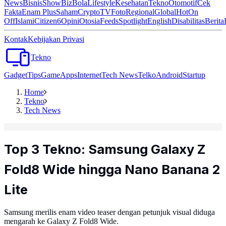
News
Bisnis
ShowBiz
Bola
Lifestyle
Kesehatan
Tekno
Otomotif
Cek
Fakta
Enam Plus
Saham
Crypto
TV
Foto
Regional
Global
Hot
On
Off
Islami
Citizen6
Opini
Otosia
Feeds
Spotlight
English
Disabilitas
Berita
Kontak
Kebijakan Privasi
Tekno
Gadget
Tips
Game
Apps
Internet
Tech News
Telko
Android
Startup
Home
Tekno
Tech News
Top 3 Tekno: Samsung Galaxy Z
Fold8 Wide hingga Nano Banana 2
Lite
Samsung merilis enam video teaser dengan petunjuk visual diduga
mengarah ke Galaxy Z Fold8 Wide.