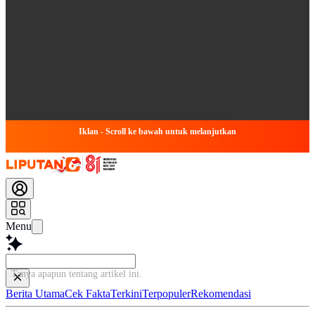
Iklan - Scroll ke bawah untuk melanjutkan
Menu
Tanya apapun tentang artikel ini...
Berita Utama
Cek Fakta
Terkini
Terpopuler
Rekomendasi