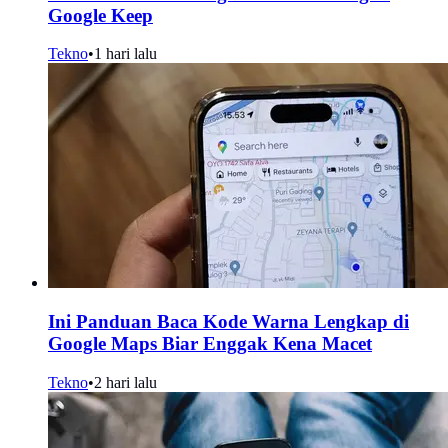
Google Keep
Tekno
•
1 hari lalu
Ini Panduan Baca Kode Warna Lengkap di
Google Maps Biar Enggak Kena Macet
Tekno
•
2 hari lalu