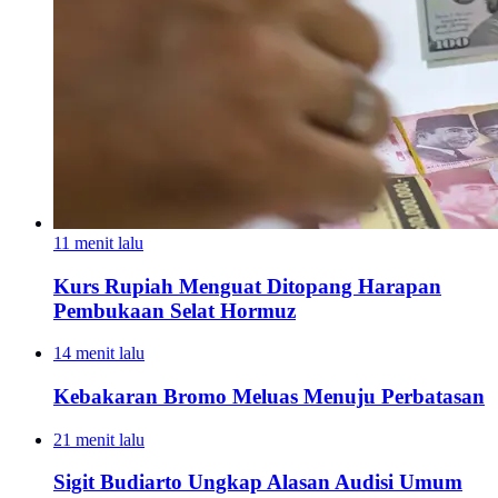
11 menit lalu
Kurs Rupiah Menguat Ditopang Harapan
Pembukaan Selat Hormuz
14 menit lalu
Kebakaran Bromo Meluas Menuju Perbatasan
21 menit lalu
Sigit Budiarto Ungkap Alasan Audisi Umum