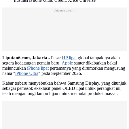
Ilustrasi iPhone Ultra. Credit: X/Ice Universe
Advertisement
Liputan6.com, Jakarta -
Pasar
HP lipat
global tampaknya akan
segera kedatangan pemain baru.
Apple
santer dikabarkan bakal
meluncurkan
iPhone lipat
pertamanya yang dirumorkan mengusung
nama "
iPhone Ultra
" pada September 2026.
Kabar terbaru menyebutkan bahwa Samsung Display, yang ditunjuk
sebagai pemasok eksklusif panel OLED lipat untuk perangkat ini,
telah mengantongi lampu hijau untuk memulai produksi massal.