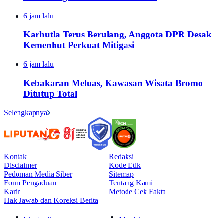
6 jam lalu
Karhutla Terus Berulang, Anggota DPR Desak
Kemenhut Perkuat Mitigasi
6 jam lalu
Kebakaran Meluas, Kawasan Wisata Bromo
Ditutup Total
Selengkapnya
Kontak
Redaksi
Disclaimer
Kode Etik
Pedoman Media Siber
Sitemap
Form Pengaduan
Tentang Kami
Karir
Metode Cek Fakta
Hak Jawab dan Koreksi Berita