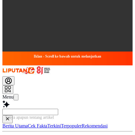
Iklan - Scroll ke bawah untuk melanjutkan
Menu
Tanya apapun tentang artikel ini...
Berita Utama
Cek Fakta
Terkini
Terpopuler
Rekomendasi