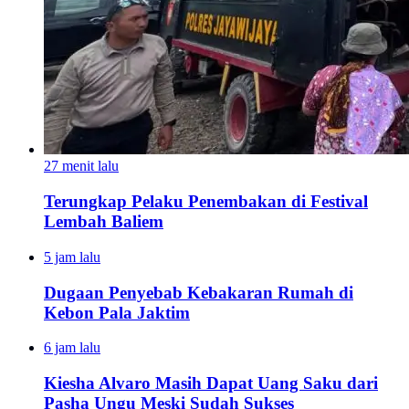
27 menit lalu
Terungkap Pelaku Penembakan di Festival
Lembah Baliem
5 jam lalu
Dugaan Penyebab Kebakaran Rumah di
Kebon Pala Jaktim
6 jam lalu
Kiesha Alvaro Masih Dapat Uang Saku dari
Pasha Ungu Meski Sudah Sukses