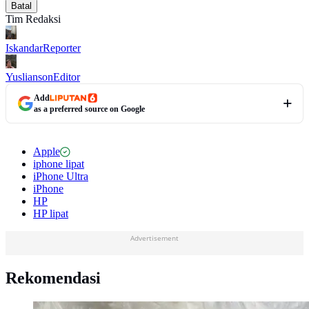
Batal
Tim Redaksi
Iskandar
Reporter
Yuslianson
Editor
Add
as a preferred source on Google
Apple
iphone lipat
iPhone Ultra
iPhone
HP
HP lipat
Advertisement
Rekomendasi