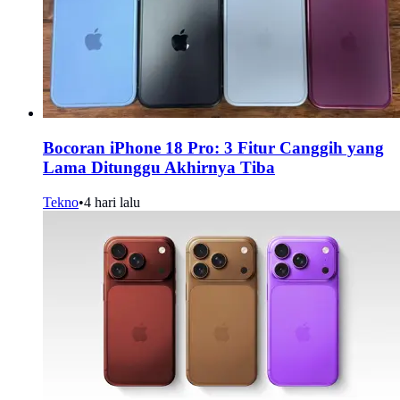
Bocoran iPhone 18 Pro: 3 Fitur Canggih yang
Lama Ditunggu Akhirnya Tiba
Tekno
•
4 hari lalu