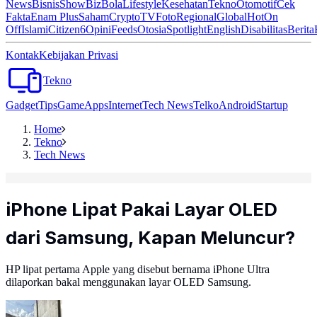
News
Bisnis
ShowBiz
Bola
Lifestyle
Kesehatan
Tekno
Otomotif
Cek
Fakta
Enam Plus
Saham
Crypto
TV
Foto
Regional
Global
Hot
On
Off
Islami
Citizen6
Opini
Feeds
Otosia
Spotlight
English
Disabilitas
Berita
Kontak
Kebijakan Privasi
Tekno
Gadget
Tips
Game
Apps
Internet
Tech News
Telko
Android
Startup
Home
Tekno
Tech News
iPhone Lipat Pakai Layar OLED
dari Samsung, Kapan Meluncur?
HP lipat pertama Apple yang disebut bernama iPhone Ultra
dilaporkan bakal menggunakan layar OLED Samsung.