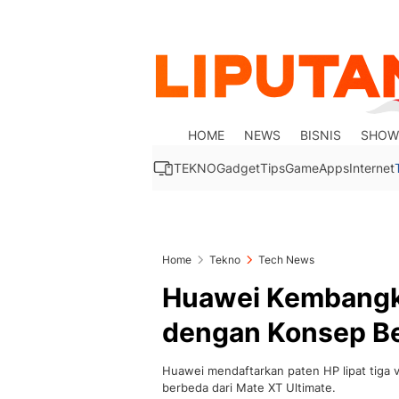
HOME
NEWS
BISNIS
SHOW
TEKNO
Gadget
Tips
Game
Apps
Internet
Home
Tekno
Tech News
Huawei Kembangka
dengan Konsep Be
Huawei mendaftarkan paten HP lipat tiga 
berbeda dari Mate XT Ultimate.