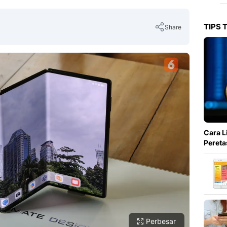
TIPS 
Share
Copy Link
Cara L
Pereta
Perbesar