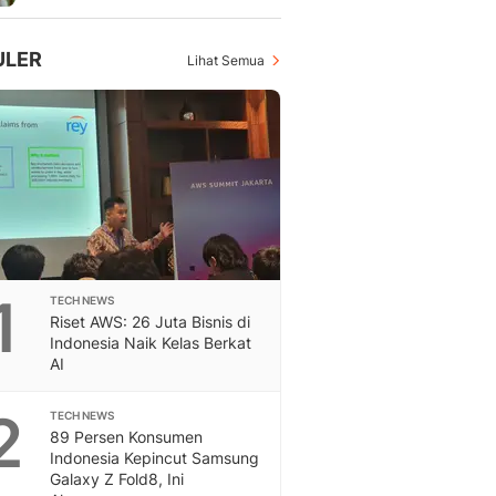
Feeds
Feeds Liputan6: Kumpul
ULER
Lihat Semua
Terbaru Harian
Otosia
Otosia
Spotlight
Berita Terkini, Kabar Te
Dan Dunia - Liputan6.
English
Exploring Knowledge, T
En.Liputan6.com
Disabilitas
1
TECH NEWS
Riset AWS: 26 Juta Bisnis di
Disabilitas Berita Terkini
Indonesia Naik Kelas Berkat
Harian, Berita Terbaru,
AI
Berita
Berita Hari Ini Politik,
2
TECH NEWS
Health
89 Persen Konsumen
Kabar Berita Terbaru D
Indonesia Kepincut Samsung
Diet, Herbal Terbaik
Galaxy Z Fold8, Ini