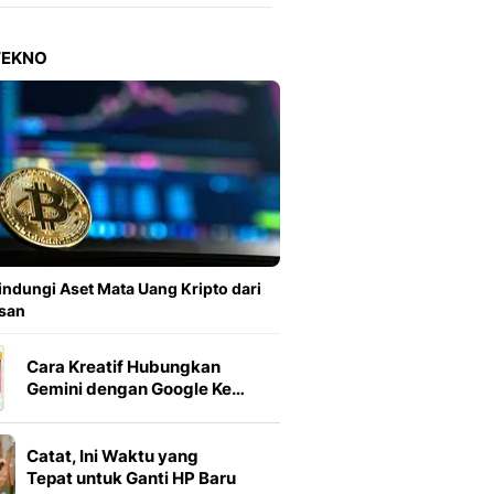
Berita Daerah Dan Peri
Terbaru
Global
TEKNO
Berita Internasional, Sa
Inspiratif, Unik, Dan M
Hot
Hot Liputan6.com Menya
Dan Terbaru
On Off
On Off Liputan6: Sinop
& Berita Bisnis Digital
Islami
indungi Aset Mata Uang Kripto dari
Berita & Kajian Islami
san
Hikmah - Liputan6
Citizen6
Cara Kreatif Hubungkan
Berita Citizen6 - Medi
Gemini dengan Google Ke…
Liputan6.com
Opini
Catat, Ini Waktu yang
Opini Liputan6: Analis
Tepat untuk Ganti HP Baru
Pandang Dan Perspekti