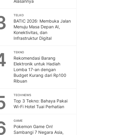
Alasannya
Sport
Berita Bola Terkini, Ja
3
Klasemen, Hasil Liga
TELKO
BATIC 2026: Membuka Jalan
Menuju Masa Depan AI,
Konektivitas, dan
Infrastruktur Digital
4
TEKNO
Rekomendasi Barang
Elektronik untuk Hadiah
Lomba 17-an dengan
Budget Kurang dari Rp100
Ribuan
5
TECH NEWS
Top 3 Tekno: Bahaya Pakai
Wi-Fi Hotel Tuai Perhatian
6
GAME
Pokemon Game On!
Sambangi 7 Negara Asia,