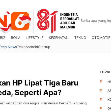
BIZ
BOLA
LIFESTYLE
KESEHATAN
TEKNO
OTOMOTIF
Tech News
Telko
Android
Startup
TOPIK
n HP Lipat Tiga Baru
#
H
da, Seperti Apa?
#
A
#
K
vertikal dengan dua engsel dan desain berbentuk S yang
#
G