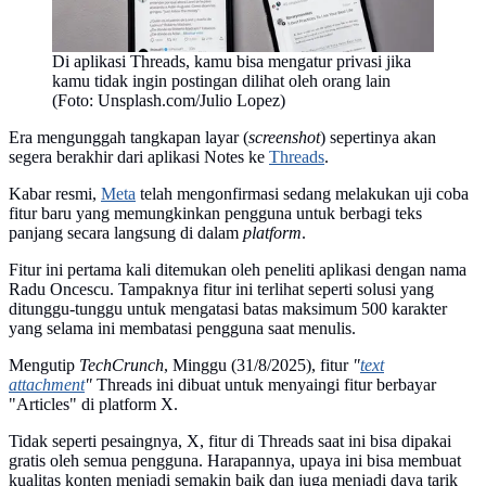
Di aplikasi Threads, kamu bisa mengatur privasi jika
kamu tidak ingin postingan dilihat oleh orang lain
(Foto: Unsplash.com/Julio Lopez)
Era mengunggah tangkapan layar (
screenshot
) sepertinya akan
segera berakhir dari aplikasi Notes ke
Threads
.
Kabar resmi,
Meta
telah mengonfirmasi sedang melakukan uji coba
fitur baru yang memungkinkan pengguna untuk berbagi teks
panjang secara langsung di dalam
platform
.
Fitur ini pertama kali ditemukan oleh peneliti aplikasi dengan nama
Radu Oncescu. Tampaknya fitur ini terlihat seperti solusi yang
ditunggu-tunggu untuk mengatasi batas maksimum 500 karakter
yang selama ini membatasi pengguna saat menulis.
Mengutip
TechCrunch
, Minggu (31/8/2025), fitur
"
text
attachment
"
Threads ini dibuat untuk menyaingi fitur berbayar
"Articles" di platform X.
Tidak seperti pesaingnya, X, fitur di Threads saat ini bisa dipakai
gratis oleh semua pengguna. Harapannya, upaya ini bisa membuat
kualitas konten menjadi semakin baik dan juga menjadi daya tarik