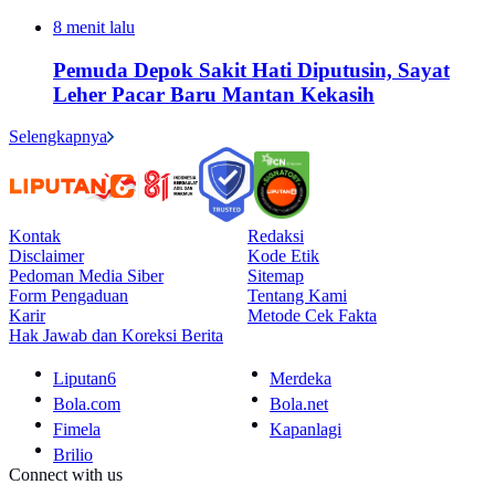
8 menit lalu
Pemuda Depok Sakit Hati Diputusin, Sayat
Leher Pacar Baru Mantan Kekasih
Selengkapnya
Kontak
Redaksi
Disclaimer
Kode Etik
Pedoman Media Siber
Sitemap
Form Pengaduan
Tentang Kami
Karir
Metode Cek Fakta
Hak Jawab dan Koreksi Berita
Liputan6
Merdeka
Bola.com
Bola.net
Fimela
Kapanlagi
Brilio
Connect with us