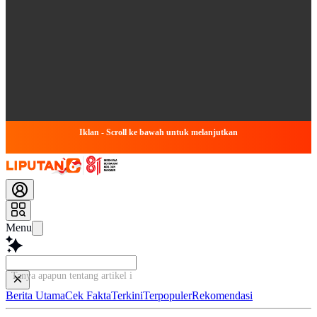
Iklan - Scroll ke bawah untuk melanjutkan
Menu
Tanya apapun tentang artikel ini...
Berita Utama
Cek Fakta
Terkini
Terpopuler
Rekomendasi