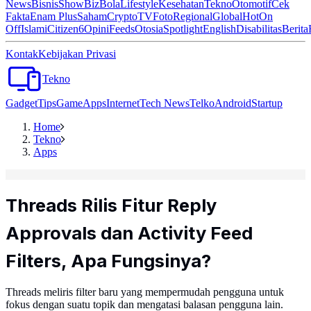
News
Bisnis
ShowBiz
Bola
Lifestyle
Kesehatan
Tekno
Otomotif
Cek
Fakta
Enam Plus
Saham
Crypto
TV
Foto
Regional
Global
Hot
On
Off
Islami
Citizen6
Opini
Feeds
Otosia
Spotlight
English
Disabilitas
Berita
Kontak
Kebijakan Privasi
Tekno
Gadget
Tips
Game
Apps
Internet
Tech News
Telko
Android
Startup
Home
Tekno
Apps
Threads Rilis Fitur Reply
Approvals dan Activity Feed
Filters, Apa Fungsinya?
Threads meliris filter baru yang mempermudah pengguna untuk
fokus dengan suatu topik dan mengatasi balasan pengguna lain.