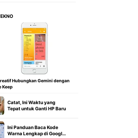
Berita Daerah Dan Peri
Terbaru
Global
TEKNO
Berita Internasional, Sa
Inspiratif, Unik, Dan M
Hot
Hot Liputan6.com Menya
Dan Terbaru
Islami
Berita & Kajian Islami
Hikmah - Liputan6
Citizen6
reatif Hubungkan Gemini dengan
Berita Citizen6 - Medi
e Keep
Liputan6.com
Opini
Catat, Ini Waktu yang
Opini Liputan6: Analis
Tepat untuk Ganti HP Baru
Pandang Dan Perspekti
Feeds
Ini Panduan Baca Kode
Feeds Liputan6: Kumpul
Warna Lengkap di Googl…
Terbaru Harian