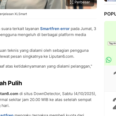
Perbesar
POP
Penjelasan XLSmart
suara terkait layanan
Smartfren error
pada Jumat, 3
engguna mengeluh di berbagai platform media
an teknis yang dialami oleh sebagian pengguna
t lewat pesan singkatnya ke Liputan6.com.
 atas ketidaknyamanan yang dialami pelanggan,"
ah Pulih
utan6.com
di situs DownDetector, Sabtu (4/10/2025),
mal sekitar jam 20.00 WIB ke atas setelah sempat
 hari.
artfren
mengaku terpaksa membeli kuota dari