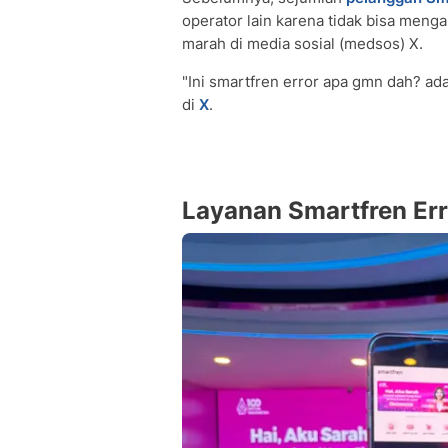
operator lain karena tidak bisa meng
marah di media sosial (medsos) X.
"Ini smartfren error apa gmn dah? ada
di
X
.
Layanan Smartfren Err