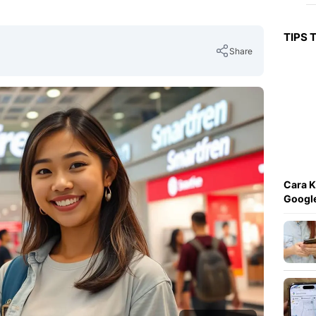
TIPS 
Share
Copy Link
Cara K
Googl