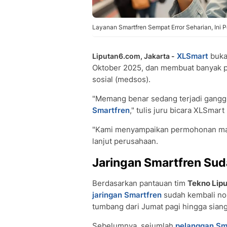
Layanan Smartfren Sempat Error Seharian, Ini 
XLSmart
buka 
Liputan6.com, Jakarta -
Oktober 2025, dan membuat banyak p
sosial (medsos).
"Memang benar sedang terjadi ganggu
Smartfren
," tulis juru bicara XLSmar
"Kami menyampaikan permohonan maaf
lanjut perusahaan.
Jaringan Smartfren Sud
Berdasarkan pantauan tim
Tekno Lip
jaringan Smartfren
sudah kembali nor
tumbang dari Jumat pagi hingga siang
Sebelumnya, sejumlah
pelanggan Sm