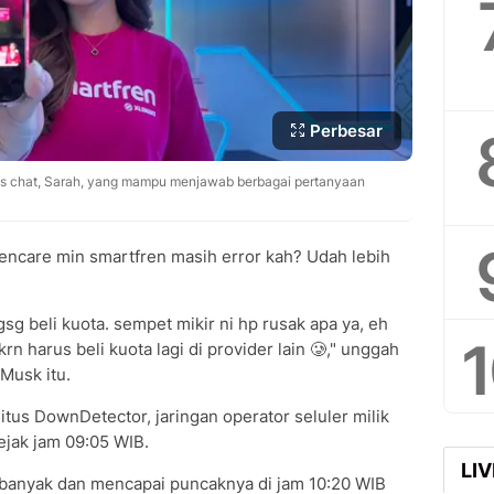
Perbesar
basis chat, Sarah, yang mampu menjawab berbagai pertanyaan
ncare min smartfren masih error kah? Udah lebih
gsg beli kuota. sempet mikir ni hp rusak apa ya, eh
krn harus beli kuota lagi di provider lain 🥲," unggah
Musk itu.
itus DownDetector, jaringan operator seluler milik
jak jam 09:05 WIB.
LI
banyak dan mencapai puncaknya di jam 10:20 WIB