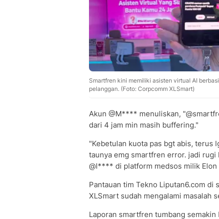
Smartfren kini memiliki asisten virtual AI ber
pelanggan. (Foto: Corpcomm XLSmart)
Akun @M**** menuliskan, "@smartfre
dari 4 jam min masih buffering."
"Kebetulan kuota pas bgt abis, terus l
taunya emg smartfren error. jadi rugi 
@l**** di platform medsos milik Elon 
Pantauan tim Tekno Liputan6.com di s
XLSmart sudah mengalami masalah se
Laporan smartfren tumbang semakin 