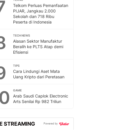
7
Telkom Perluas Pemanfaatan
PIJAR, Jangkau 2.000
Sekolah dan 718 Ribu
Peserta di Indonesia
8
TECH NEWS
Alasan Sektor Manufaktur
Beralih ke PLTS Atap demi
Efisiensi
9
TIPS
Cara Lindungi Aset Mata
Uang Kripto dari Peretasan
10
GAME
Arab Saudi Caplok Electronic
Arts Senilai Rp 982 Triliun
VE STREAMING
Powered by