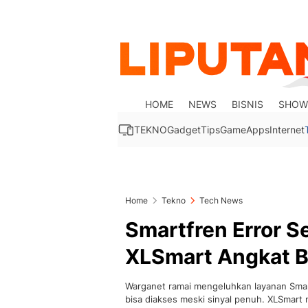
HOME
NEWS
BISNIS
SHOW
TEKNO
Gadget
Tips
Game
Apps
Internet
Home
Tekno
Tech News
Smartfren Error S
XLSmart Angkat B
Warganet ramai mengeluhkan layanan Smar
bisa diakses meski sinyal penuh. XLSmar