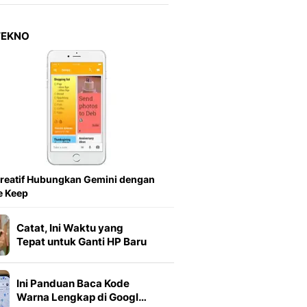
Berita Daerah Dan Peri
Terbaru
Global
TEKNO
Berita Internasional, Sa
Inspiratif, Unik, Dan M
Hot
Hot Liputan6.com Menya
Dan Terbaru
Islami
Berita & Kajian Islami
Hikmah - Liputan6
Citizen6
reatif Hubungkan Gemini dengan
Berita Citizen6 - Medi
e Keep
Liputan6.com
Opini
Catat, Ini Waktu yang
Opini Liputan6: Analis
Tepat untuk Ganti HP Baru
Pandang Dan Perspekti
Feeds
Ini Panduan Baca Kode
Feeds Liputan6: Kumpul
Warna Lengkap di Googl…
Terbaru Harian