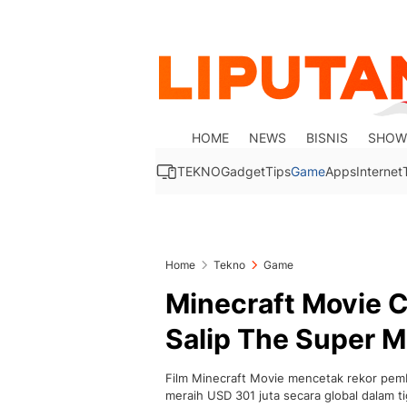
HOME
NEWS
BISNIS
SHOW
TEKNO
Gadget
Tips
Game
Apps
Internet
Home
Tekno
Game
Minecraft Movie C
Salip The Super M
Film Minecraft Movie mencetak rekor pemb
meraih USD 301 juta secara global dalam ti