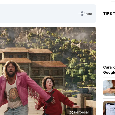
TIPS 
Share
Copy Link
Cara K
Googl
Perbesar