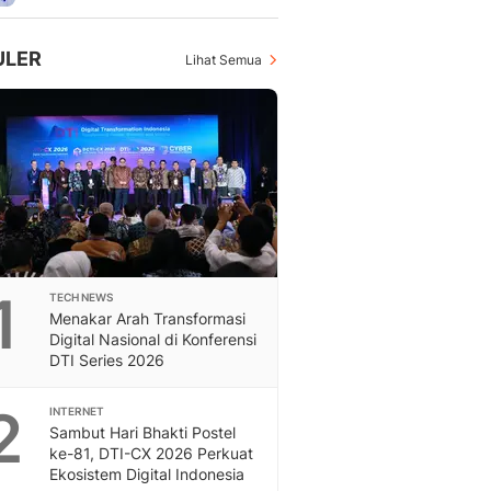
Otosia
Otosia
ULER
Lihat Semua
Spotlight
Berita Terkini, Kabar Te
Dan Dunia - Liputan6.
English
Exploring Knowledge, T
En.Liputan6.com
Disabilitas
Disabilitas Berita Terkini
Harian, Berita Terbaru,
Berita
1
TECH NEWS
Menakar Arah Transformasi
Berita Hari Ini Politik,
Digital Nasional di Konferensi
Health
DTI Series 2026
Kabar Berita Terbaru D
Diet, Herbal Terbaik
2
INTERNET
Sport
Sambut Hari Bhakti Postel
Berita Bola Terkini, Ja
ke-81, DTI-CX 2026 Perkuat
Klasemen, Hasil Liga
Ekosistem Digital Indonesia