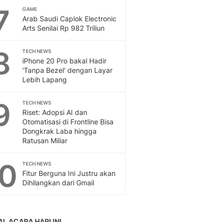
7
GAME
Arab Saudi Caplok Electronic
Arts Senilai Rp 982 Triliun
8
TECH NEWS
iPhone 20 Pro bakal Hadir
'Tanpa Bezel' dengan Layar
Lebih Lapang
9
TECH NEWS
Riset: Adopsi AI dan
Otomatisasi di Frontline Bisa
Dongkrak Laba hingga
Ratusan Miliar
10
TECH NEWS
Fitur Berguna Ini Justru akan
Dihilangkan dari Gmail