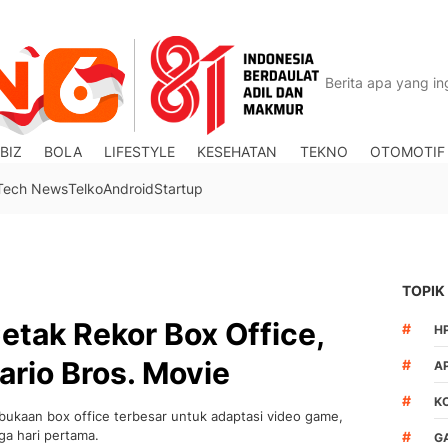
BIZ
BOLA
LIFESTYLE
KESEHATAN
TEKNO
OTOMOTIF
Tech News
Telko
Android
Startup
TOPIK
etak Rekor Box Office,
#
H
ario Bros. Movie
#
A
#
K
ukaan box office terbesar untuk adaptasi video game,
ga hari pertama.
#
G