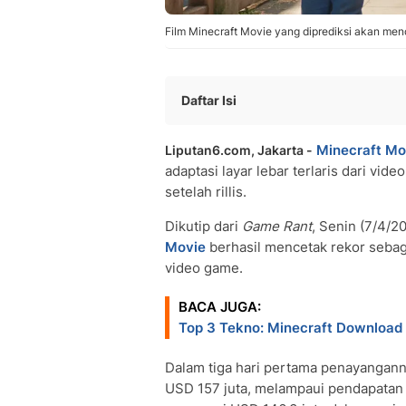
Film Minecraft Movie yang diprediksi akan menc
Daftar Isi
Hadirkan Event dan DLC
Minecraft Mo
Liputan6.com, Jakarta -
Rilis Skin Edisi Khusus
adaptasi layar lebar terlaris dari vide
setelah rillis.
Dikutip dari
Game Rant
, Senin (7/4/2
Movie
berhasil mencetak rekor sebag
video game.
BACA JUGA:
Top 3 Tekno: Minecraft Download
Dalam tiga hari pertama penayangannya
USD 157 juta, melampaui pendapatan