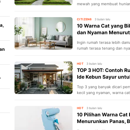
a
mewah yang membuat hunian 
memukau, cocok untuk iklim t
CITIZEN6
3 bulan lalu
a,
10 Warna Cat yang B
dan Nyaman Menurut A
Ingin rumah terasa lebih dam
rumah terasa tenang dan nyam
tan
hunian idaman yang menena
HOT
3 bulan lalu
TOP 3 HOT: Contoh Ru
Ide Kebun Sayur untu
'
Top 3 yang banyak dicari pemb
kecil yang nyaman, warna cat
kebun sayur unik yang bisa j
ok
HOT
3 bulan lalu
10 Pilihan Warna Ca
Menurunkan Panas, Bi