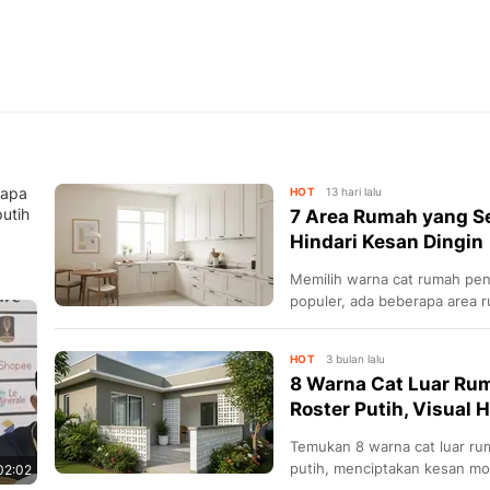
rapa
HOT
13 hari lalu
utih
7 Area Rumah yang Se
Hindari Kesan Dingin
Memilih warna cat rumah pen
populer, ada beberapa area r
karena alasan praktis dan est
HOT
3 bulan lalu
8 Warna Cat Luar Ru
Roster Putih, Visual 
Temukan 8 warna cat luar ru
putih, menciptakan kesan mo
02:02