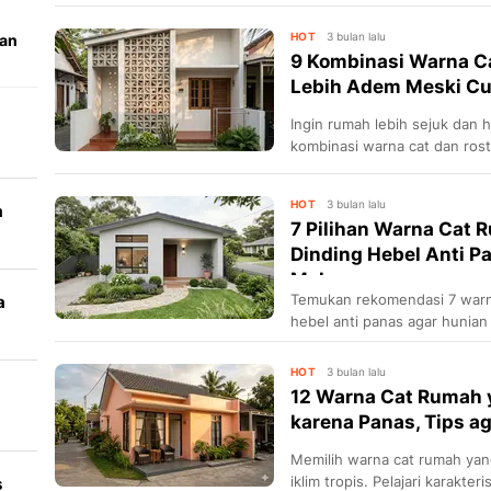
HOT
3 bulan lalu
wan
9 Kombinasi Warna C
Lebih Adem Meski C
Ingin rumah lebih sejuk dan
kombinasi warna cat dan rost
HOT
3 bulan lalu
a
7 Pilihan Warna Cat
Dinding Hebel Anti P
Mak...
Temukan rekomendasi 7 warn
a
hebel anti panas agar hunian
hemat energi di iklim tropis.
HOT
3 bulan lalu
12 Warna Cat Rumah 
karena Panas, Tips a
t
Memilih warna cat rumah yang
iklim tropis. Pelajari karakt
s