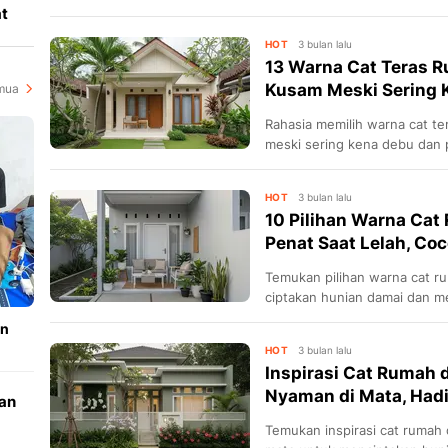
berkualitas untuk hunian awe
at
HOT
3 bulan lalu
13 Warna Cat Teras 
Kusam Meski Sering 
mua
Rahasia memilih warna cat t
meski sering kena debu dan 
menawan dan tahan lama.
HOT
3 bulan lalu
10 Pilihan Warna Cat
Penat Saat Lelah, Coco
Temukan pilihan warna cat rum
ciptakan hunian damai dan 
an
HOT
3 bulan lalu
Inspirasi Cat Rumah
Nyaman di Mata, Had
an
Temukan inspirasi cat rumah
m