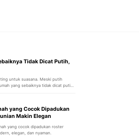
Otosia
Otosia
Spotlight
Berita Terkini, Kabar Te
Dan Dunia - Liputan6.
English
Exploring Knowledge, T
En.Liputan6.com
baiknya Tidak Dicat Putih,
Disabilitas
Disabilitas Berita Terkini
Harian, Berita Terbaru,
ting untuk suasana. Meski putih
Berita
umah yang sebaiknya tidak dicat putih
Berita Hari Ini Politik,
etika.
Health
Kabar Berita Terbaru D
mah yang Cocok Dipadukan
Diet, Herbal Terbaik
Hunian Makin Elegan
Sport
Berita Bola Terkini, Ja
mah yang cocok dipadukan roster
Klasemen, Hasil Liga
dern, elegan, dan nyaman.