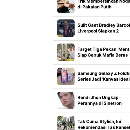
Trik Membersihkan Nod
di Pakaian Putih
Berdasarkan Jenis
Nodanya
Sulit Gaet Bradley Barcol
Liverpool Siapkan 2
Winger Alternatif
Target Tiga Pekan, Men
Siap Gebuk Mafia Beras
Fortifikasi
Samsung Galaxy Z Fold8
Series Jadi 'Kanvas Ideal
Galaxy AI
Rendi Jhon Ungkap
Perannya di Sinetron
Biarkan Hati Bicara, Sos
Penyayang yang
Dikhianati
Tak Cuma Stylish, Ini
Rekomendasi Tas Ransel