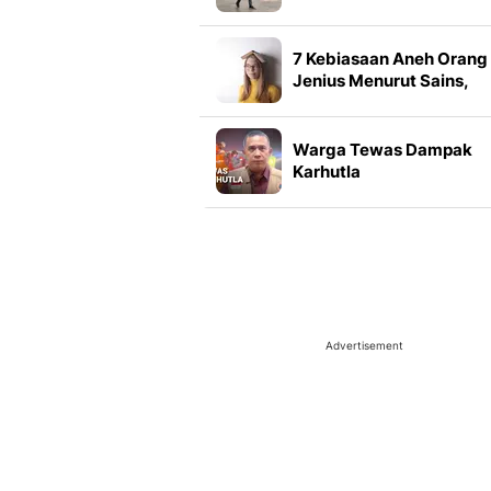
Pria Tahan Air yang
Nyaman untuk Aktivitas
Harian
7 Kebiasaan Aneh Orang
Jenius Menurut Sains,
Bukan Gila atau Malas
Warga Tewas Dampak
Karhutla
Advertisement