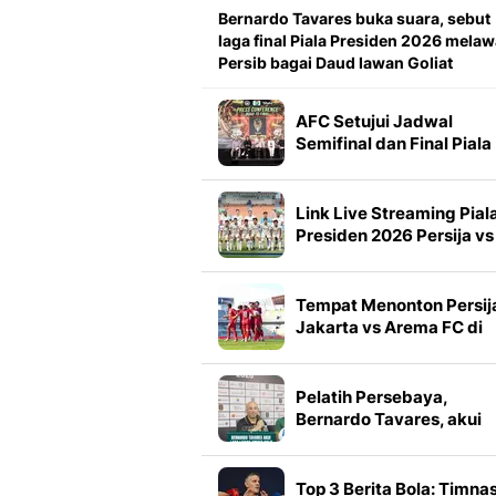
Bernardo Tavares buka suara, sebut
laga final Piala Presiden 2026 mela
Persib bagai Daud lawan Goliat
AFC Setujui Jadwal
Semifinal dan Final Piala
Presiden 2026
Link Live Streaming Pial
Presiden 2026 Persija vs
Arema FC
Tempat Menonton Persij
Jakarta vs Arema FC di
Piala Presiden 2026
Pelatih Persebaya,
Bernardo Tavares, akui
laga lawan Arema FC suli
Top 3 Berita Bola: Timna