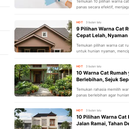
Temukan 10 pilihan warna c
panas secara efektif, menja
biaya energi.
HOT
3 bulan lalu
9 Pilihan Warna Cat 
Cepat Lelah, Nyaman u
Temukan pilihan warna cat ru
untuk hunian nyaman, menci
menenangkan.
HOT
3 bulan lalu
10 Warna Cat Rumah 
Berlebihan, Sejuk Se
Temukan rahasia memilih war
panas berlebihan agar hunia
di tengah teriknya matahari.
HOT
3 bulan lalu
10 Pilihan Warna Cat
Jalan Ramai, Tahan D