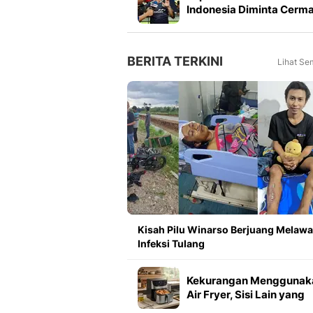
Indonesia Diminta Cerm
Pilih Kiper saat Lawan
Singapura
BERITA TERKINI
Lihat Se
Kisah Pilu Winarso Berjuang Melaw
Infeksi Tulang
Kekurangan Menggunak
Air Fryer, Sisi Lain yang
Sering Terlewat Sebelu