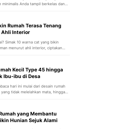
minimalis Anda tampil berkelas dan
ropis.
ikin Rumah Terasa Tenang
hli Interior
ai? Simak 10 warna cat yang bikin
an menurut ahli interior, ciptakan
ngkan.
mah Kecil Type 45 hingga
k Ibu-ibu di Desa
aca hari ini mulai dari desain rumah
 yang tidak melelahkan mata, hingga
ad
t Rumah yang Membantu
kin Hunian Sejuk Alami