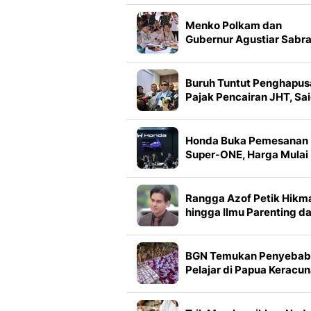
Membeli
Menko Polkam dan
Gubernur Agustiar Sabr
Perkuat Sinergi Cegah
Karhutla di Kalteng
Buruh Tuntut Penghapus
Pajak Pencairan JHT, Sa
Iqbal Usul Ambang Bata
Diubah
Honda Buka Pemesanan
Super-ONE, Harga Mulai
Rp 438 Juta
Rangga Azof Petik Hikm
hingga Ilmu Parenting da
Sinetron SCTV Biarkan
Hati Bicara
BGN Temukan Penyebab
Pelajar di Papua Keracu
MBG