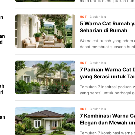
mata untuk menciptakan hun
mendukung kenyamanan visu
an
HOT
3 bulan lalu
5 Warna Cat Rumah 
Seharian di Rumah
an
Warna cat rumah yang adem 
id
dapat membuat suasana hunia
s
tidak membosankan.
HOT
3 bulan lalu
7 Paduan Warna Cat 
yang Serasi untuk Ta
ah
Temukan 7 inspirasi paduan 
ri
yang serasi untuk berbagai ga
rumah impian yang elegan.
HOT
3 bulan lalu
7 Kombinasi Warna C
nan
Elegan dan Mewah un
Temukan 7 kombinasi warna c