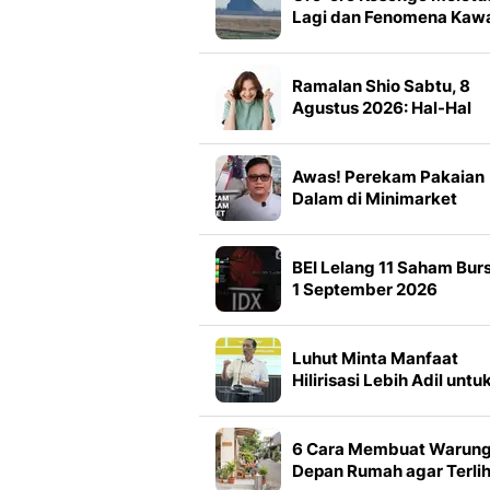
Lagi dan Fenomena Kaw
Lumpur Panas di Blora
yang Tak Benar-Benar
Tidur
Ramalan Shio Sabtu, 8
Agustus 2026: Hal-Hal
Baik Datang untuk 4 Shi
Awas! Perekam Pakaian
Dalam di Minimarket
BEI Lelang 11 Saham Bur
1 September 2026
Luhut Minta Manfaat
Hilirisasi Lebih Adil untu
Daerah Penghasil
6 Cara Membuat Warun
Depan Rumah agar Terli