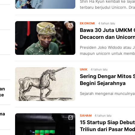
Shin Ha Kyun kembali ke laya
terbaru berjudul Unicorn. Dr
tentang keseharian CEO dan 
Simak sinopsis dan link nonton
EKONOMI
4 tahun lalu
Bawa 30 Juta UMKM Go
Decacorn dan Unicor
Presiden Joko Widodo atau 
an
maupun unicorn untuk memb
memasuki ekonomi digital atau
UNIK
4 tahun lalu
Sering Dengar Mitos 
Begini Sejarahnya
aan
Sejarah mengenai munculnya
ke
ama
SAHAM
4 tahun lalu
15 Startup Siap Debut
Triliun dari Pasar Mod