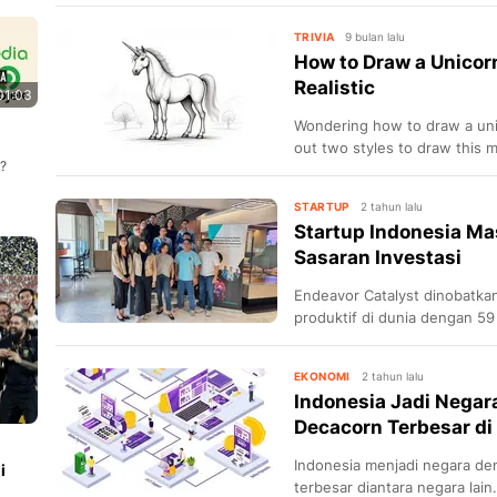
dan membangun startup skala
TRIVIA
9 bulan lalu
How to Draw a Unicorn
Realistic
01:03
Wondering how to draw a unic
out two styles to draw this m
a?
STARTUP
2 tahun lalu
Startup Indonesia Ma
Sasaran Investasi
Endeavor Catalyst dinobatkan
produktif di dunia dengan 59
menjadi salah satu fokus uta
EKONOMI
2 tahun lalu
Indonesia Jadi Negar
Decacorn Terbesar di
Indonesia menjadi negara de
i
terbesar diantara negara lain.