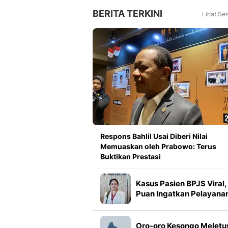
BERITA TERKINI
Lihat Se
Respons Bahlil Usai Diberi Nilai
Memuaskan oleh Prabowo: Terus
Buktikan Prestasi
Kasus Pasien BPJS Viral,
Puan Ingatkan Pelayana
Kesehatan Tak Boleh
Kehilangan Empati
Oro-oro Kesongo Meletu