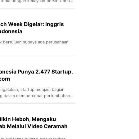
i India dengan kekayaan bersih tembus
ch Week Digelar: Inggris
Indonesia
k bertujuan supaya ada perusahaan
onesia Punya 2.477 Startup,
corn
ngatakan, startup menjadi bagian
ting dalam mempercepat pertumbuhan
Bikin Heboh, Mengaku
ab Melalui Video Ceramah
z Yusuf Mansur yang menyebutkan