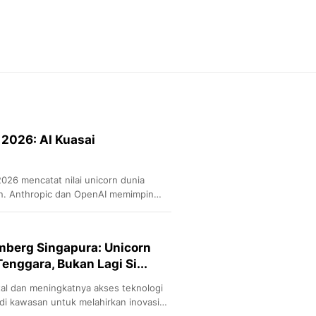
Feeds
Feeds Liputan6: Kumpul
Terbaru Harian
Otosia
Otosia
Spotlight
Berita Terkini, Kabar Te
Dan Dunia - Liputan6.
 2026: AI Kuasai
English
Exploring Knowledge, T
En.Liputan6.com
026 mencatat nilai unicorn dunia
Disabilitas
iun. Anthropic dan OpenAI memimpin
Disabilitas Berita Terkini
an AI.
Harian, Berita Terbaru,
Berita
mberg Singapura: Unicorn
Berita Hari Ini Politik,
Tenggara, Bukan Lagi Si...
Health
Kabar Berita Terbaru D
tal dan meningkatnya akses teknologi
Diet, Herbal Terbaik
i kawasan untuk melahirkan inovasi