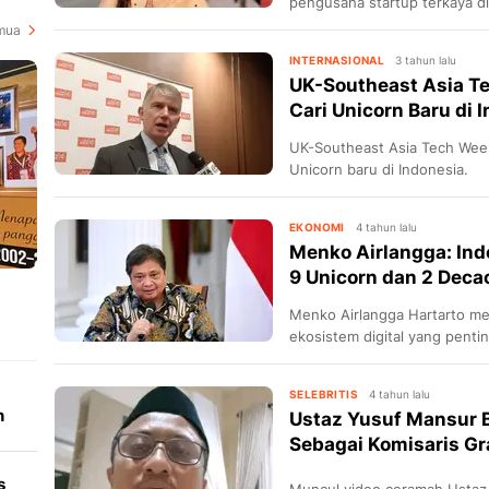
pengusaha startup terkaya d
hingga 4.550 crore.
mua
INTERNASIONAL
3 tahun lalu
UK-Southeast Asia Te
Cari Unicorn Baru di 
UK-Southeast Asia Tech Wee
Unicorn baru di Indonesia.
EKONOMI
4 tahun lalu
Menko Airlangga: Ind
9 Unicorn dan 2 Deca
Menko Airlangga Hartarto me
ekosistem digital yang pen
ekonomi.
SELEBRITIS
4 tahun lalu
n
Ustaz Yusuf Mansur 
Sebagai Komisaris Gr
yang ...
s
Muncul video ceramah Usta