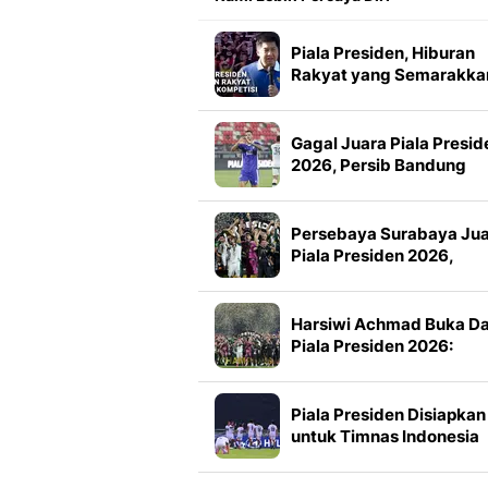
Piala Presiden, Hiburan
Rakyat yang Semarakka
Jeda Kompetisi
Gagal Juara Piala Presid
2026, Persib Bandung
Petik Banyak Pelajaran
Persebaya Surabaya Ju
Piala Presiden 2026,
Manajemen Imbau Bone
Tak Konvoi
Harsiwi Achmad Buka D
Piala Presiden 2026:
Meningkat 16 Persen dar
Tahun Lalu
Piala Presiden Disiapkan
untuk Timnas Indonesia
Mulai 2027, Masuk Slot
FIFA Matchday