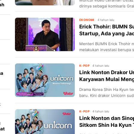
ah
dirinya sebagai komisaris Gra
EKONOMI
4 tahun lalu
Erick Thohir: BUMN S
Startup, Ada yang Ja
o
Menteri BUMN Erick Thohir m
melakukan investasi berupa 
rintisan atau startup lokal
K-POP
4 tahun lalu
Link Nonton Drakor U
sa
Karyawan Mulai Meng
Drama Korea Shin Ha Kyun te
baru. Kini drakor Unicorn s
Simak sinopsis dan link nonto
k
K-POP
4 tahun lalu
Link Nonton dan Sino
g
Sitkom Shin Ha Kyun 
hat