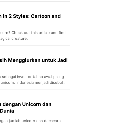
 besar.
Sport
Berita Bola Terkini, Ja
Klasemen, Hasil Liga
 in 2 Styles: Cartoon and
orn? Check out this article and find
agical creature.
sih Menggiurkan untuk Jadi
 sebagai investor tahap awal paling
 unicorn. Indonesia menjadi disebut
ma.
a dengan Unicorn dan
 Dunia
ngan jumlah unicorn dan decacorn