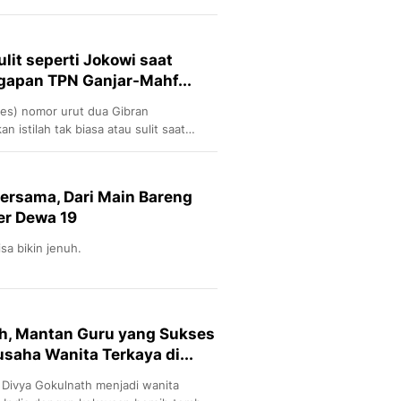
ulit seperti Jokowi saat
ggapan TPN Ganjar-Mahf...
res) nomor urut dua Gibran
istilah tak biasa atau sulit saat
ada cawapres nomor urut satu
pres nomor urut dua Mahfud Md.
Bersama, Dari Main Bareng
er Dewa 19
sa bikin jenuh.
th, Mantan Guru yang Sukses
saha Wanita Terkaya di...
 Divya Gokulnath menjadi wanita