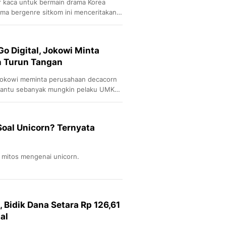
r kaca untuk bermain drama Korea
ama bergenre sitkom ini menceritakan
karyawan di perusahaan start up.
 di sini.
 Digital, Jokowi Minta
n Turun Tangan
Jokowi meminta perusahaan decacorn
antu sebanyak mungkin pelaku UMKM
 go digital.
Soal Unicorn? Ternyata
 mitos mengenai unicorn.
, Bidik Dana Setara Rp 126,61
al