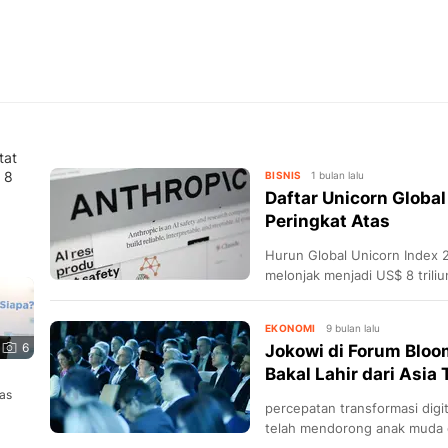
tat
 8
BISNIS
1 bulan lalu
Daftar Unicorn Global
Peringkat Atas
Hurun Global Unicorn Index 2
melonjak menjadi US$ 8 tril
berkat pesatnya perkembang
EKONOMI
9 bulan lalu
6
Jokowi di Forum Bloo
Bakal Lahir dari Asia 
as
percepatan transformasi digi
telah mendorong anak muda d