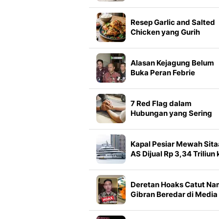
Menarik dari Jalan, Jadi
Magnet Pembeli
Resep Garlic and Salted
Chicken yang Gurih
Renyah
Alasan Kejagung Belum
Buka Peran Febrie
Adriansyah dalam Duga
TPPU
7 Red Flag dalam
Hubungan yang Sering
Diabaikan karena Terlalu
Mencintai
Kapal Pesiar Mewah Sit
AS Dijual Rp 3,34 Triliun 
Miliarder Dubai
Deretan Hoaks Catut N
Gibran Beredar di Media
Sosial, Simak Faktanya