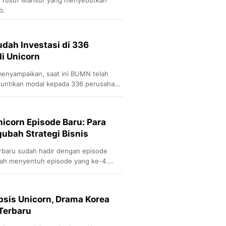
b.
udah Investasi di 336
di Unicorn
enyampaikan, saat ini BUMN telah
suntikan modal kepada 336 perusahaan
nicorn Episode Baru: Para
ubah Strategi Bisnis
rbaru sudah hadir dengan episode
udah menyentuh episode yang ke-4.
nnya di sini.
psis Unicorn, Drama Korea
Terbaru