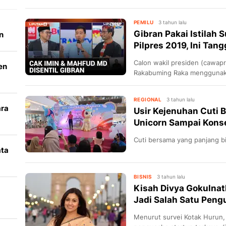
PEMILU
3 tahun lalu
Gibran Pakai Istilah S
n
Pilpres 2019, Ini Tan
Calon wakil presiden (cawap
en
Rakabuming Raka menggunakan 
melontarkan pertanyaan kep
Muhaimin Iskandar dan cawa
REGIONAL
3 tahun lalu
ara
Usir Kejenuhan Cuti 
Unicorn Sampai Kons
k
Cuti bersama yang panjang bi
ata
i
BISNIS
3 tahun lalu
Kisah Divya Gokulna
Jadi Salah Satu Pengu
Menurut survei Kotak Hurun,