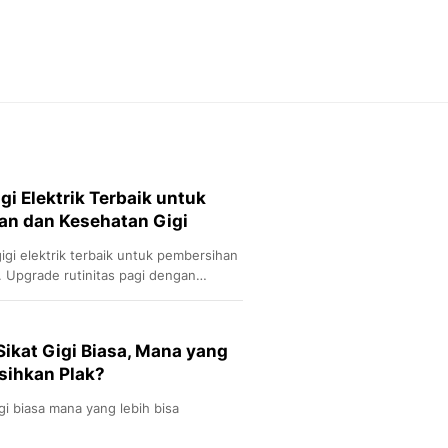
Feeds
Feeds Liputan6: Kumpul
Terbaru Harian
Otosia
Otosia
Spotlight
Berita Terkini, Kabar Te
Dan Dunia - Liputan6.
i Elektrik Terbaik untuk
English
n dan Kesehatan Gigi
Exploring Knowledge, T
En.Liputan6.com
gi elektrik terbaik untuk pembersihan
Disabilitas
. Upgrade rutinitas pagi dengan
Disabilitas Berita Terkini
Harian, Berita Terbaru,
Berita
 Sikat Gigi Biasa, Mana yang
Berita Hari Ini Politik,
sihkan Plak?
Health
Kabar Berita Terbaru D
gigi biasa mana yang lebih bisa
Diet, Herbal Terbaik