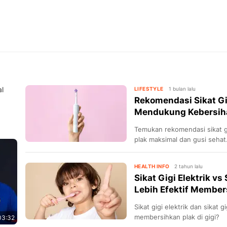
l
LIFESTYLE
1 bulan lalu
Rekomendasi Sikat Gig
Mendukung Kebersiha
Temukan rekomendasi sikat gi
plak maksimal dan gusi sehat
teknologi ultrasonic terbaru!
HEALTH INFO
2 tahun lalu
Sikat Gigi Elektrik vs
Lebih Efektif Member
Sikat gigi elektrik dan sikat 
membersihkan plak di gigi?
03:32