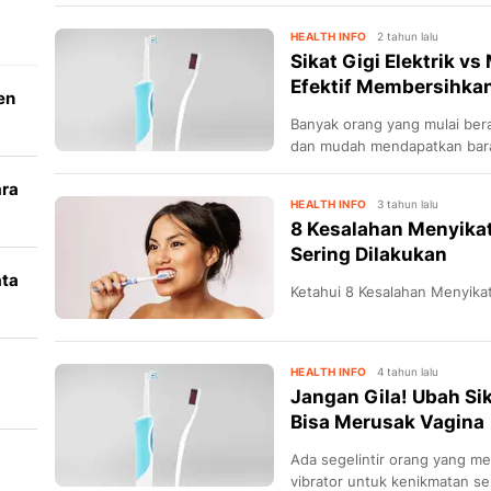
HEALTH INFO
2 tahun lalu
Sikat Gigi Elektrik v
Efektif Membersihkan
en
Banyak orang yang mulai berali
dan mudah mendapatkan bar
manakah yang lebih efektif an
ara
HEALTH INFO
3 tahun lalu
8 Kesalahan Menyikat
k
Sering Dilakukan
ata
Ketahui 8 Kesalahan Menyikat
i
HEALTH INFO
4 tahun lalu
Jangan Gila! Ubah Sika
Bisa Merusak Vagina
Ada segelintir orang yang men
vibrator untuk kenikmatan se