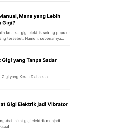
Sport
Berita Bola Terkini, Ja
Klasemen, Hasil Liga
s Manual, Mana yang Lebih
 Gigi?
h ke sikat gigi elektrik seiring populer
ang tersebut. Namun, sebenarnya
tara sikat gigi elektrik dengan manual?
 Gigi yang Tanpa Sadar
 Gigi yang Kerap Diabaikan
t Gigi Elektrik jadi Vibrator
gubah sikat gigi elektrik menjadi
ksual