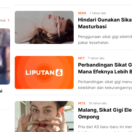
SEKS
7 tahun lalu
Hindari Gunakan Sikat
mua
Masturbasi
Penggunaan sikat gigi elektri
pakar kesehatan.
HOT
7 tahun lalu
Perbandingan Sikat Gi
Mana Efeknya Lebih B
Perbandingan sikat gigi manual
kelebihan dan kekuranganny
si
HITS
10 tahun lalu
Malang, Sikat Gigi Elek
Ompong
Pria dari AS baru-baru ini m