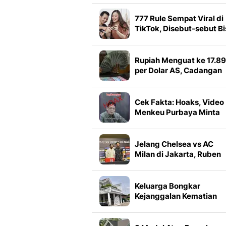
Bagian dari Inovasi Prod
Kecantikan
777 Rule Sempat Viral di
TikTok, Disebut-sebut Bi
Bikin Hubungan Awet
Rupiah Menguat ke 17.8
per Dolar AS, Cadangan
Devisa Jadi Penopang
Cek Fakta: Hoaks, Video
Menkeu Purbaya Minta
Koruptor Dihukum Mati
Jelang Chelsea vs AC
Milan di Jakarta, Ruben
Amorim Puji Xabi Alonso
Keluarga Bongkar
Kejanggalan Kematian
Mantan Istri Polisi di
Medan