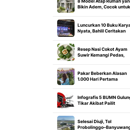
8 Model Atap Rumah ya
Bikin Adem, Cocok untu
Iklim Tropis Indonesia
Luncurkan 10 Buku Kary
Nyata, Bahlil Ceritakan
Awal Mula Larangan
Ekspor Nikel
Resep Nasi Cokot Ayam
Suwir Kemangi Pedas,
Cocok untuk Bekal
Langsung Makan
Pakar Beberkan Alasan
1.000 Hari Pertama
Kehidupan Tak Bisa
Diulang
Infografis 5 BUMN Gulun
Tikar Akibat Pailit
Selesai Diuji, Tol
Probolinggo–Banyuwang