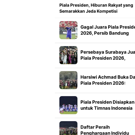
Piala Presiden, Hiburan Rakyat yang
Semarakkan Jeda Kompetisi
Gagal Juara Piala Presid
2026, Persib Bandung
Petik Banyak Pelajaran
Persebaya Surabaya Ju
Piala Presiden 2026,
Manajemen Imbau Bone
Tak Konvoi
Harsiwi Achmad Buka D
Piala Presiden 2026:
Meningkat 16 Persen dar
Tahun Lalu
Piala Presiden Disiapkan
untuk Timnas Indonesia
Mulai 2027, Masuk Slot
FIFA Matchday
Daftar Peraih
Penghargaan Individu