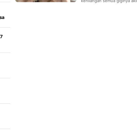
kehilangan semua giginya akiba
uk
sa
97