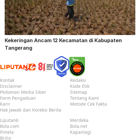
Kekeringan Ancam 12 Kecamatan di Kabupaten
Tangerang
Kontak
Redaksi
Disclaimer
Kode Etik
Pedoman Media Siber
Sitemap
Form Pengaduan
Tentang Kami
Karir
Metode Cek Fakta
Hak Jawab dan Koreksi Berita
Liputan6
Merdeka
Bola.com
Bola.net
Fimela
Kapanlagi
Brilio