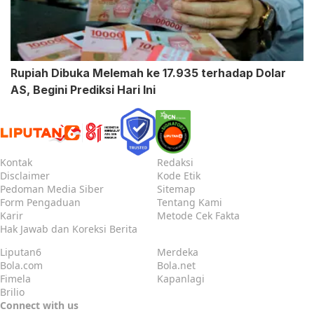
Rupiah Dibuka Melemah ke 17.935 terhadap Dolar
AS, Begini Prediksi Hari Ini
Kontak
Redaksi
Disclaimer
Kode Etik
Pedoman Media Siber
Sitemap
Form Pengaduan
Tentang Kami
Karir
Metode Cek Fakta
Hak Jawab dan Koreksi Berita
Liputan6
Merdeka
Bola.com
Bola.net
Fimela
Kapanlagi
Brilio
Connect with us