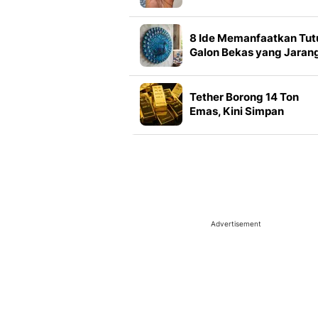
Posisi dan Syaratnya
8 Ide Memanfaatkan Tut
Galon Bekas yang Jaran
Terpikirkan, Cocok Dico
saat Gabut
Tether Borong 14 Ton
Emas, Kini Simpan
Cadangan 146 Ton Senila
Rp 335 Triliun
Advertisement