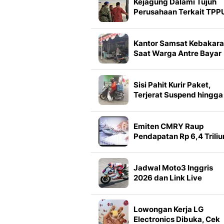
Kejagung Dalami Tujuh
Perusahaan Terkait TPP
Febrie Adriansyah
Kantor Samsat Kebakar
Saat Warga Antre Bayar
Pajak
Sisi Pahit Kurir Paket,
Terjerat Suspend hingga
Ongkir Terpangkas
Emiten CMRY Raup
Pendapatan Rp 6,4 Triliu
hingga Semester I 2026
Jadwal Moto3 Inggris
2026 dan Link Live
Streaming, Sabtu 8
Agustus
Lowongan Kerja LG
Electronics Dibuka, Cek