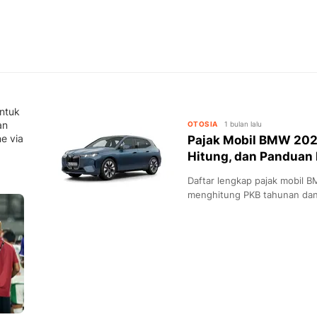
ntuk
an
OTOSIA
1 bulan lalu
e via
Pajak Mobil BMW 2026:
Hitung, dan Panduan 
Daftar lengkap pajak mobil 
menghitung PKB tahunan dan 
via SIGNAL.