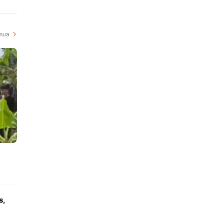
i
mua
s,