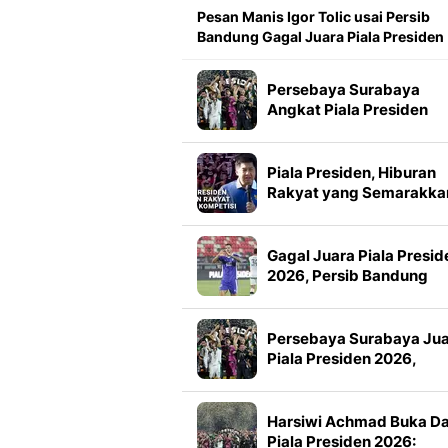
Pesan Manis Igor Tolic usai Persib
Bandung Gagal Juara Piala Presiden
Persebaya Surabaya
Angkat Piala Presiden
2026, Francisco Rivera:
Kini Kami Lebih Percaya
Diri
Piala Presiden, Hiburan
Rakyat yang Semarakka
Jeda Kompetisi
Gagal Juara Piala Presid
2026, Persib Bandung
Petik Banyak Pelajaran
Persebaya Surabaya Ju
Piala Presiden 2026,
Manajemen Imbau Bone
Tak Konvoi
Harsiwi Achmad Buka D
Piala Presiden 2026: