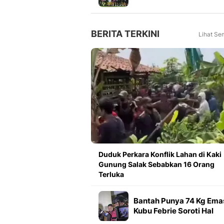
Meningkat 16 Persen dar
Tahun Lalu
BERITA TERKINI
Lihat Se
Duduk Perkara Konflik Lahan di Kaki
Gunung Salak Sebabkan 16 Orang
Terluka
Bantah Punya 74 Kg Ema
Kubu Febrie Soroti Hal
yang Belum Terungkap