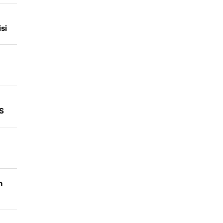
si
i
AS
n