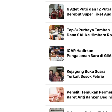
6 Atlet Putri dan 12 Putra
Berebut Super Tiket Audi
Umum PB Djarum 2026 d
Makassar
Top 3: Purbaya Tambah
Dana SAL ke Himbara Rp
70 Triliun
iCAR Hadirkan
Pengalaman Baru di GII
2026, Ada Robot
Humanoid
Kejagung Buka Suara
Terkait Sosok Febrio
Dalam Kasus Kematian
Sutrimo
Peneliti Temukan Perme
Karet Anti Kanker, Begini
Cara Kerjanya