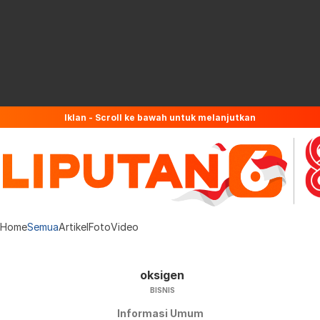
Iklan - Scroll ke bawah untuk melanjutkan
Home
Semua
Artikel
Foto
Video
oksigen
BISNIS
Informasi Umum