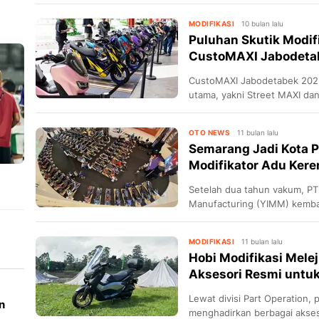
karakter mesin yang dinilai 
NMax dan Honda PCX.
MODIFIKASI
10 bulan lalu
Puluhan Skutik Modif
CustoMAXI Jabodeta
CustoMAXI Jabodetabek 202
utama, yakni Street MAXI d
andalan Yamaha yaitu XMAX, 
OTO NEWS
11 bulan lalu
Semarang Jadi Kota 
Modifikator Adu Kere
Setelah dua tahun vakum, P
Manufacturing (YIMM) kemba
MODIFIKASI
11 bulan lalu
Hobi Modifikasi Mele
Aksesori Resmi untuk
Lewat divisi Part Operation, 
n
menghadirkan berbagai akses