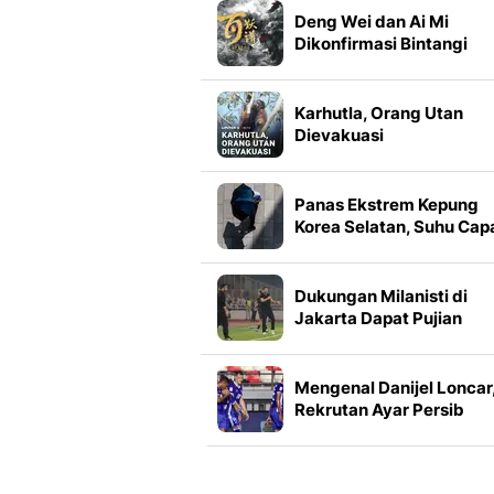
Deng Wei dan Ai Mi
Dikonfirmasi Bintangi
Drama Kostum Bai Yao P
Karhutla, Orang Utan
Dievakuasi
Panas Ekstrem Kepung
Korea Selatan, Suhu Cap
37 Derajat Celsius
Dukungan Milanisti di
Jakarta Dapat Pujian
Ruben Amorim
Mengenal Danijel Loncar
Rekrutan Ayar Persib
Bandung