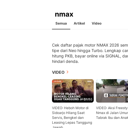
nmax
Semua
Artikel
Video
Cek daftar pajak motor NMAX 2026 se
tipe dari Neo hingga Turbo. Lengkap ca
hitung PKB, bayar online via SIGNAL, dan
hindari denda.
VIDEO
01:16
VIDEO: Heboh Motor di
VIDEO: Aksi Freesty
Sidoarjo Hilang Saat
Nmax di Jalan Umu
Servis, Bengkel dan
Tabrak Ibu dan Ana
Leasing Lepas Tanggung
Jawab