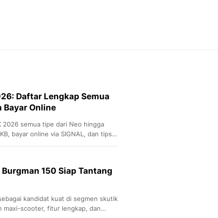
Feeds
Feeds Liputan6: Kumpul
Terbaru Harian
Otosia
Otosia
Spotlight
Berita Terkini, Kabar Te
Dan Dunia - Liputan6.
26: Daftar Lengkap Semua
English
n Bayar Online
Exploring Knowledge, T
En.Liputan6.com
 2026 semua tipe dari Neo hingga
Disabilitas
KB, bayar online via SIGNAL, dan tips
Disabilitas Berita Terkini
Harian, Berita Terbaru,
Berita
ki Burgman 150 Siap Tantang
Berita Hari Ini Politik,
Health
Kabar Berita Terbaru D
ebagai kandidat kuat di segmen skutik
Diet, Herbal Terbaik
 maxi-scooter, fitur lengkap, dan