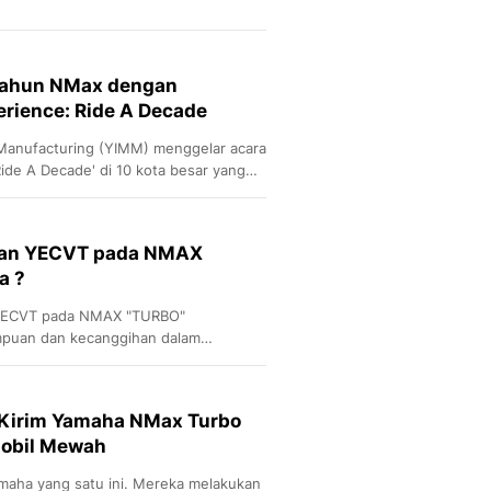
Tahun NMax dengan
rience: Ride A Decade
Manufacturing (YIMM) menggelar acara
ide A Decade' di 10 kota besar yang
 touring jarak dekat.
han YECVT pada NMAX
a ?
h YECVT pada NMAX "TURBO"
uan dan kecanggihan dalam
saat berkendara.
i Kirim Yamaha NMax Turbo
Mobil Mewah
maha yang satu ini. Mereka melakukan