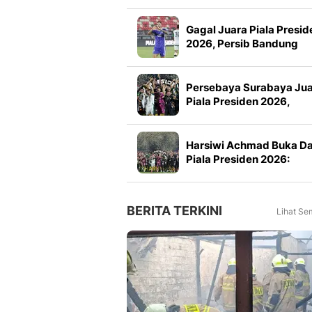
Gagal Juara Piala Presid
2026, Persib Bandung
Petik Banyak Pelajaran
Persebaya Surabaya Ju
Piala Presiden 2026,
Manajemen Imbau Bone
Tak Konvoi
Harsiwi Achmad Buka D
Piala Presiden 2026:
Meningkat 16 Persen dar
Tahun Lalu
BERITA TERKINI
Lihat Se