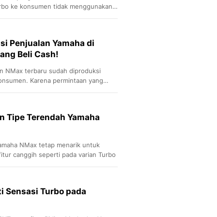
rbo ke konsumen tidak menggunakan
melainkan pakai mobil mewah.
si Penjualan Yamaha di
yang Beli Cash!
n NMax terbaru sudah diproduksi
 konsumen. Karena permintaan yang
del anyar inipun sampai dua (2)
n Tipe Terendah Yamaha
Yamaha NMax tetap menarik untuk
fitur canggih seperti pada varian Turbo
i Sensasi Turbo pada