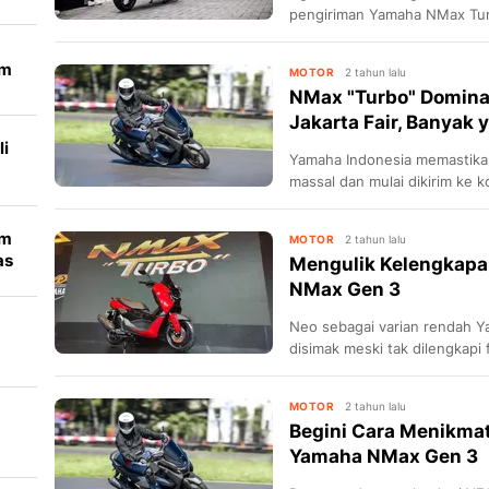
pengiriman Yamaha NMax Tu
mobil bak seperti biasanya, 
em
MOTOR
2 tahun lalu
NMax "Turbo" Domina
Jakarta Fair, Banyak 
i
Yamaha Indonesia memastika
massal dan mulai dikirim ke
membeludak, waktu tunggu mo
bulan
lm
MOTOR
2 tahun lalu
as
Mengulik Kelengkapa
NMax Gen 3
Neo sebagai varian rendah 
disimak meski tak dilengkapi 
uk
MOTOR
2 tahun lalu
Begini Cara Menikmat
Yamaha NMax Gen 3