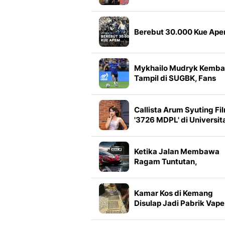
Design ke Layar Lebar:
Saya Harus Filmkan Ini
Berebut 30.000 Kue Ap
Mykhailo Mudryk Kembal
Tampil di SUGBK, Fans
Chelsea Sambut Meriah
Callista Arum Syuting Fi
'3726 MDPL' di Universit
Brawijaya
Ketika Jalan Membawa
Ragam Tuntutan,
Bagaimana Giti
Menemukan Pijakan unt
Tiap Kendaraan
Kamar Kos di Kemang
Disulap Jadi Pabrik Vape
Narkoba