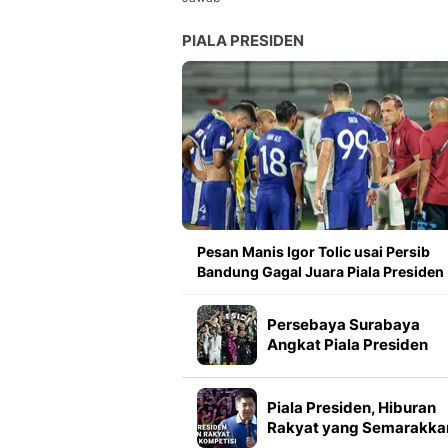
PIALA PRESIDEN
Pesan Manis Igor Tolic usai Persib
Bandung Gagal Juara Piala Presiden
Persebaya Surabaya
Angkat Piala Presiden
2026, Francisco Rivera:
Kini Kami Lebih Percaya
Diri
Piala Presiden, Hiburan
Rakyat yang Semarakka
Jeda Kompetisi