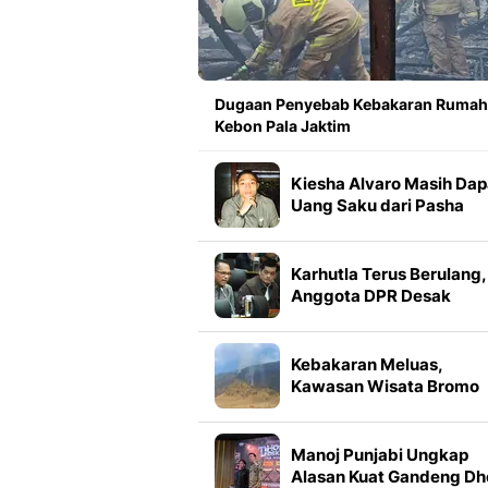
Dugaan Penyebab Kebakaran Rumah
Kebon Pala Jaktim
Kiesha Alvaro Masih Dap
Uang Saku dari Pasha
Ungu Meski Sudah Suks
Karhutla Terus Berulang,
Anggota DPR Desak
Kemenhut Perkuat Mitig
Kebakaran Meluas,
Kawasan Wisata Bromo
Ditutup Total
Manoj Punjabi Ungkap
Alasan Kuat Gandeng Dh