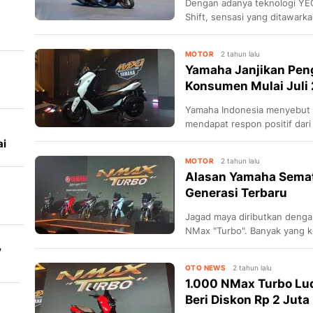
Dengan adanya teknologi YEC
Shift, sensasi yang ditawark
layaknya turbo.
u
MOTOR
2 tahun lalu
Yamaha Janjikan Pen
Konsumen Mulai Juli
Yamaha Indonesia menyebut 
mendapat respon positif dari
ribuan unit terjual melalui lapa
ai
MOTOR
2 tahun lalu
Alasan Yamaha Semat
Generasi Terbaru
Jagad maya diributkan denga
NMax "Turbo". Banyak yang ke
,
Turbo pada generasi ketiga 
OTO NEWS
2 tahun lalu
1.000 NMax Turbo Lud
Beri Diskon Rp 2 Juta