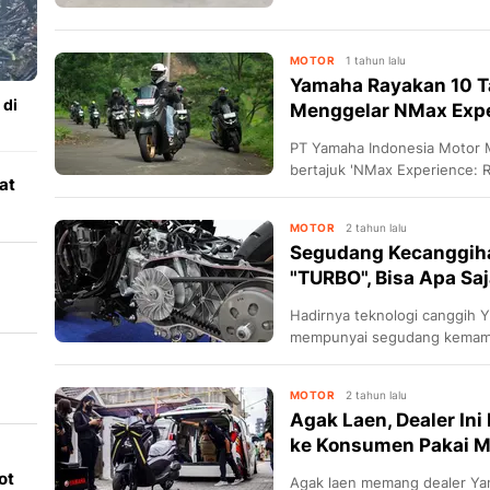
MOTOR
1 tahun lalu
Yamaha Rayakan 10 
 di
Menggelar NMax Expe
PT Yamaha Indonesia Motor 
bertajuk 'NMax Experience: R
at
dikemas melalui sebuah acara
es
MOTOR
2 tahun lalu
Segudang Kecanggi
"TURBO", Bisa Apa Saj
Hadirnya teknologi canggi
asi
mempunyai segudang kemamp
menghadapi berbagai medan 
MOTOR
2 tahun lalu
Agak Laen, Dealer In
ke Konsumen Pakai 
ot
Agak laen memang dealer Ya