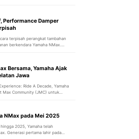
asi
f, Performance Damper
rpisah
cara terpisah perangkat tambahan
anan berkendara Yamaha NMax.
erformance Damper atau Peredam
ax Bersama, Yamaha Ajak
elatan Jawa
 Experience: Ride A Decade, Yamaha
ist Max Community (JMC) untuk
h Pantai Selatan Jawa
a NMax pada Mei 2025
5 hingga 2025, Yamaha telah
ax. Generasi pertama lahir pada
rasi kedua pada 2019,