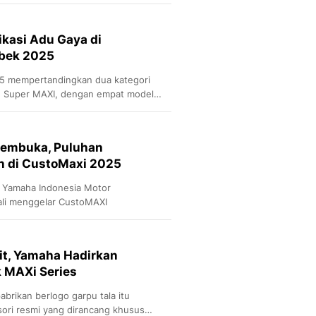
siap untuk bersaing dengan Yamaha
Sport
Berita Bola Terkini, Ja
Klasemen, Hasil Liga
ikasi Adu Gaya di
bek 2025
5 mempertandingkan dua kategori
an Super MAXI, dengan empat model
NMAX, Aerox, dan Lexi.
Pembuka, Puluhan
n di CustoMaxi 2025
T Yamaha Indonesia Motor
li menggelar CustoMAXI
jit, Yamaha Hadirkan
 MAXi Series
pabrikan berlogo garpu tala itu
ori resmi yang dirancang khusus