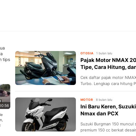
mua
ra
OTOSIA
1 bulan lalu
 tips
Pajak Motor NMAX 20
Tipe, Cara Hitung, da
Cek daftar pajak motor NMAX
Turbo. Lengkap cara hitung P
hindari denda.
MOTOR
8 bulan lalu
00:56
Ini Baru Keren, Suzu
Nmax dan PCX
le
m,
Suzuki Burgman 150 muncul s
k
premium 150 cc berkat desain