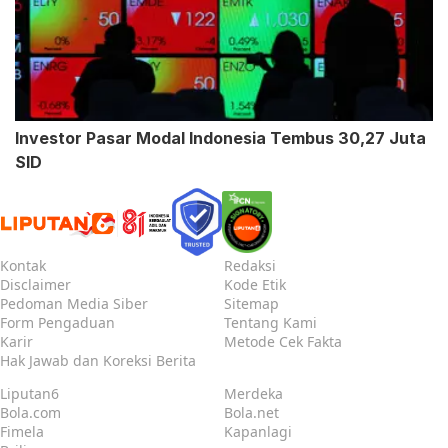
Investor Pasar Modal Indonesia Tembus 30,27 Juta
SID
Kontak
Redaksi
Disclaimer
Kode Etik
Pedoman Media Siber
Sitemap
Form Pengaduan
Tentang Kami
Karir
Metode Cek Fakta
Hak Jawab dan Koreksi Berita
Liputan6
Merdeka
Bola.com
Bola.net
Fimela
Kapanlagi