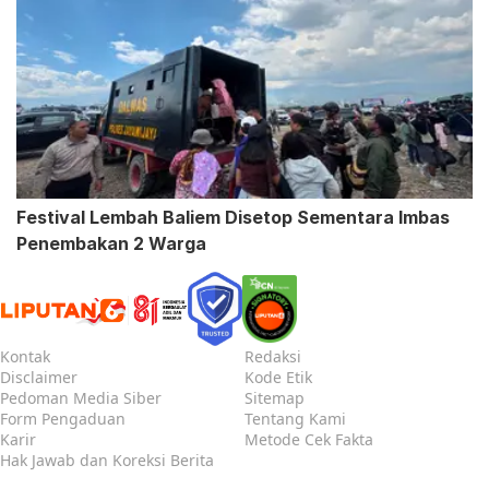
Festival Lembah Baliem Disetop Sementara Imbas
Penembakan 2 Warga
Kontak
Redaksi
Disclaimer
Kode Etik
Pedoman Media Siber
Sitemap
Form Pengaduan
Tentang Kami
Karir
Metode Cek Fakta
Hak Jawab dan Koreksi Berita