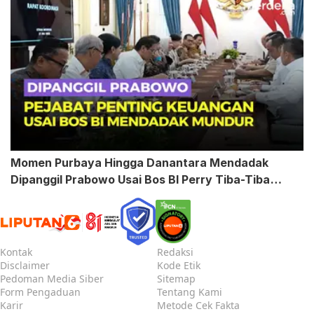
Momen Purbaya Hingga Danantara Mendadak
Dipanggil Prabowo Usai Bos BI Perry Tiba-Tiba
Mundur
Kontak
Redaksi
Disclaimer
Kode Etik
Pedoman Media Siber
Sitemap
Form Pengaduan
Tentang Kami
Karir
Metode Cek Fakta