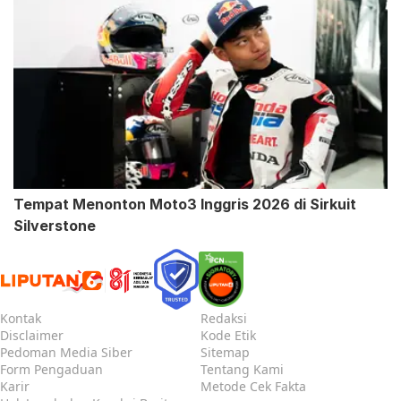
Tempat Menonton Moto3 Inggris 2026 di Sirkuit
Silverstone
Kontak
Redaksi
Disclaimer
Kode Etik
Pedoman Media Siber
Sitemap
Form Pengaduan
Tentang Kami
Karir
Metode Cek Fakta