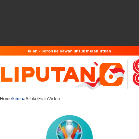
Iklan - Scroll ke bawah untuk melanjutkan
Home
Semua
Artikel
Foto
Video