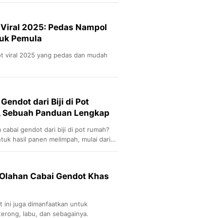
Sport
Berita Bola Terkini, Ja
Klasemen, Hasil Liga
 Viral 2025: Pedas Nampol
tuk Pemula
t viral 2025 yang pedas dan mudah
ndot dari Biji di Pot
, Sebuah Panduan Lengkap
abai gendot dari biji di pot rumah?
tuk hasil panen melimpah, mulai dari
atan lanjutan yang mudah diikuti.
Olahan Cabai Gendot Khas
t ini juga dimanfaatkan untuk
terong, labu, dan sebagainya.