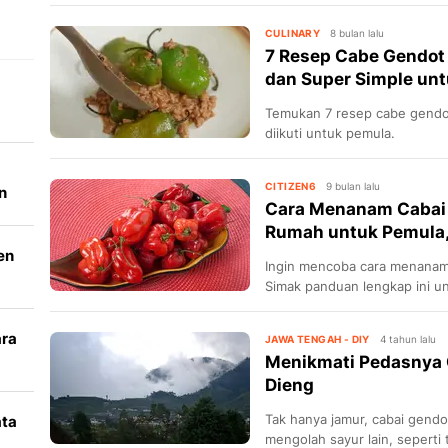
panen melimpah.
CULINARY
8 bulan lalu
7 Resep Cabe Gendot
dan Super Simple un
Temukan 7 resep cabe gendo
diikuti untuk pemula.
CITIZEN6
9 bulan lalu
n
Cara Menanam Cabai Ge
Rumah untuk Pemula
en
Ingin mencoba cara menanam c
Simak panduan lengkap ini un
persiapan benih hingga peraw
ara
JAWA TENGAH - DIY
4 tahun lalu
Menikmati Pedasnya 
k
Dieng
Tak hanya jamur, cabai gendo
ata
mengolah sayur lain, seperti 