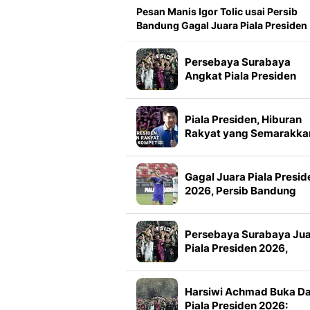
Pesan Manis Igor Tolic usai Persib
Bandung Gagal Juara Piala Presiden
Persebaya Surabaya
Angkat Piala Presiden
2026, Francisco Rivera:
Kini Kami Lebih Percaya
Diri
Piala Presiden, Hiburan
Rakyat yang Semarakka
Jeda Kompetisi
Gagal Juara Piala Presid
2026, Persib Bandung
Petik Banyak Pelajaran
Persebaya Surabaya Ju
Piala Presiden 2026,
Manajemen Imbau Bone
Tak Konvoi
Harsiwi Achmad Buka D
Piala Presiden 2026: