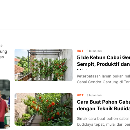
uk
tung
HOT
2 bulan lalu
as
5 Ide Kebun Cabai Ge
Sempit, Produktif da
Minima...
Keterbatasan lahan bukan ha
Cabai Gendot Gantung di Ter
bagi pemilik rumah yang ingi
HOT
3 bulan lalu
Cara Buat Pohon Cab
dengan Teknik Budida
Simak cara buat pohon cabai
budidaya tepat, mulai dari pe