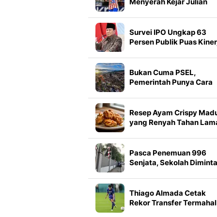
Menyerah Kejar Julian
Alvarez
Survei IPO Ungkap 63
Persen Publik Puas Kiner
Prabowo
Bukan Cuma PSEL,
Pemerintah Punya Cara
Baru Tangani Sampah
Resep Ayam Crispy Mad
yang Renyah Tahan Lam
Pasca Penemuan 996
Senjata, Sekolah Dimint
Segera Disterilisasi
Thiago Almada Cetak
Rekor Transfer Termahal
Kembali ke River Plate