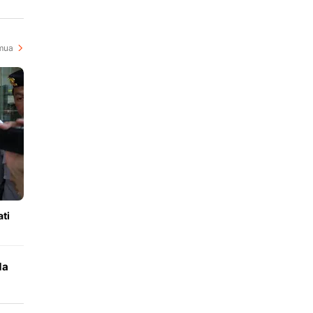
i
mua
ti
da