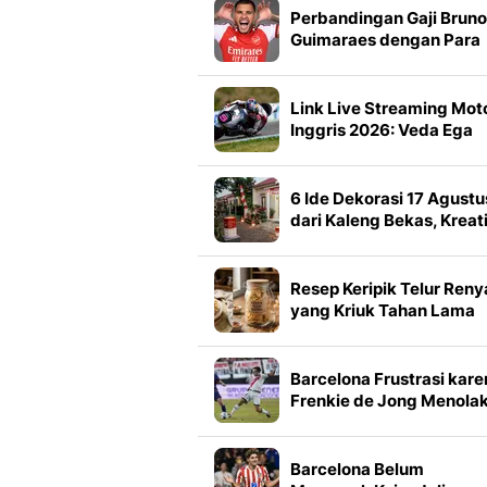
Perbandingan Gaji Bruno
Guimaraes dengan Para
Pemain Bintang Arsenal
Link Live Streaming Mot
Inggris 2026: Veda Ega
Pratama Berusaha Bangk
6 Ide Dekorasi 17 Agustu
dari Kaleng Bekas, Kreati
dan Mudah Dibuat di
Rumah
Resep Keripik Telur Reny
yang Kriuk Tahan Lama
Barcelona Frustrasi kare
Frenkie de Jong Menola
Operasi untuk Pulihkan
Cedera
Barcelona Belum