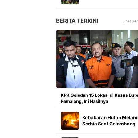
Meningkat 16 Persen dar
Tahun Lalu
BERITA TERKINI
Lihat Se
KPK Geledah 15 Lokasi di Kasus Bupa
Pemalang, Ini Hasilnya
Kebakaran Hutan Melan
Serbia Saat Gelombang
Panas Menerpa Eropa