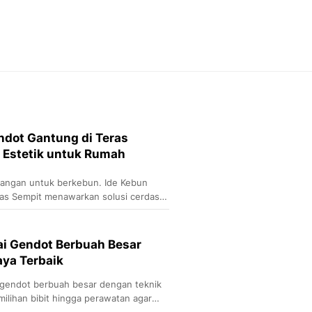
Feeds
Feeds Liputan6: Kumpul
Terbaru Harian
Otosia
Otosia
Spotlight
Berita Terkini, Kabar Te
Dan Dunia - Liputan6.
ndot Gantung di Teras
English
n Estetik untuk Rumah
Exploring Knowledge, T
En.Liputan6.com
langan untuk berkebun. Ide Kebun
Disabilitas
as Sempit menawarkan solusi cerdas
Disabilitas Berita Terkini
n berkebun
Harian, Berita Terbaru,
Berita
ai Gendot Berbuah Besar
Berita Hari Ini Politik,
ya Terbaik
Health
Kabar Berita Terbaru D
 gendot berbuah besar dengan teknik
Diet, Herbal Terbaik
milihan bibit hingga perawatan agar