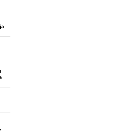
ja
u
a
a
,