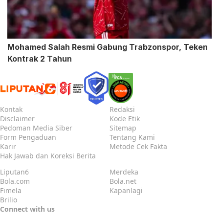
Mohamed Salah Resmi Gabung Trabzonspor, Teken
Kontrak 2 Tahun
Kontak
Redaksi
Disclaimer
Kode Etik
Pedoman Media Siber
Sitemap
Form Pengaduan
Tentang Kami
Karir
Metode Cek Fakta
Hak Jawab dan Koreksi Berita
Liputan6
Merdeka
Bola.com
Bola.net
Fimela
Kapanlagi
Brilio
Connect with us