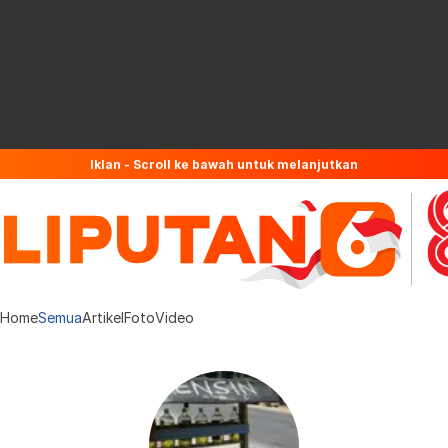
Iklan - Scroll ke bawah untuk melanjutkan
Home
Semua
Artikel
Foto
Video