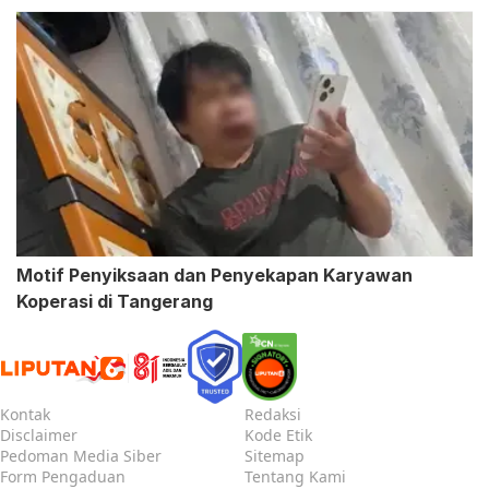
Motif Penyiksaan dan Penyekapan Karyawan
Koperasi di Tangerang
Kontak
Redaksi
Disclaimer
Kode Etik
Pedoman Media Siber
Sitemap
Form Pengaduan
Tentang Kami