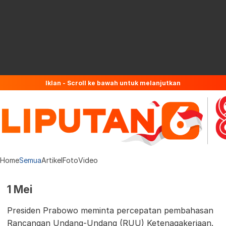
Iklan - Scroll ke bawah untuk melanjutkan
Home
Semua
Artikel
Foto
Video
1 Mei
Presiden Prabowo meminta percepatan pembahasan
Rancangan Undang-Undang (RUU) Ketenagakerjaan.