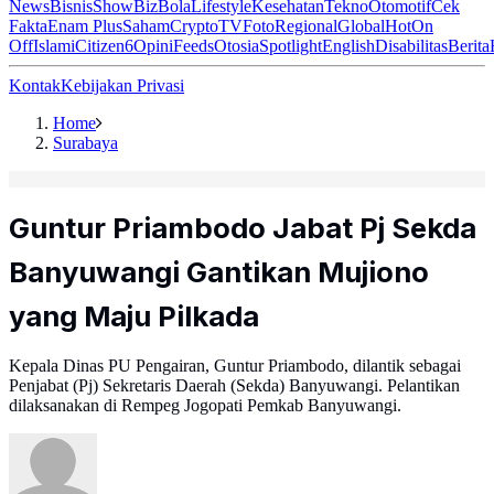
News
Bisnis
ShowBiz
Bola
Lifestyle
Kesehatan
Tekno
Otomotif
Cek
Fakta
Enam Plus
Saham
Crypto
TV
Foto
Regional
Global
Hot
On
Off
Islami
Citizen6
Opini
Feeds
Otosia
Spotlight
English
Disabilitas
Berita
Kontak
Kebijakan Privasi
Home
Surabaya
Guntur Priambodo Jabat Pj Sekda
Banyuwangi Gantikan Mujiono
yang Maju Pilkada
Kepala Dinas PU Pengairan, Guntur Priambodo, dilantik sebagai
Penjabat (Pj) Sekretaris Daerah (Sekda) Banyuwangi. Pelantikan
dilaksanakan di Rempeg Jogopati Pemkab Banyuwangi.