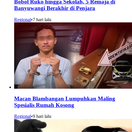
Bobol Ruko hingga Sekolah, 5 Remaja di
Banyuwangi Berakhir di Penjara
Regional
•
7 hari lalu
Macan Blambangan Lumpuhkan Maling
Spesialis Rumah Kosong
Regional
•
9 hari lalu