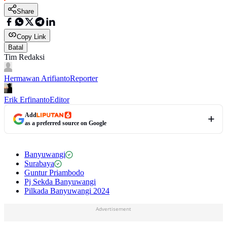
Share
Copy Link
Batal
Tim Redaksi
Hermawan Arifianto
Reporter
Erik Erfinanto
Editor
Add
as a preferred source on Google
Banyuwangi
Surabaya
Guntur Priambodo
Pj Sekda Banyuwangi
Pilkada Banyuwangi 2024
Advertisement