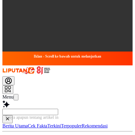
Iklan - Scroll ke bawah untuk melanjutkan
Menu
Tanya apapun tentang artikel ini...
Berita Utama
Cek Fakta
Terkini
Terpopuler
Rekomendasi