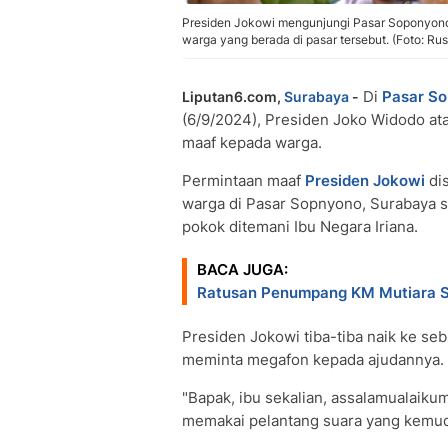
Presiden Jokowi mengunjungi Pasar Soponyono,
warga yang berada di pasar tersebut. (Foto: Rus
Di
Pasar S
Liputan6.com,
Surabaya
-
(6/9/2024), Presiden Joko Widodo at
maaf kepada warga.
Permintaan maaf
Presiden Jokowi
di
warga di Pasar Sopnyono, Surabaya s
pokok ditemani Ibu Negara Iriana.
BACA JUGA:
Ratusan Penumpang KM Mutiara Se
Presiden Jokowi tiba-tiba naik ke se
meminta megafon kepada ajudannya.
"Bapak, ibu sekalian, assalamualaiku
memakai pelantang suara yang kemu