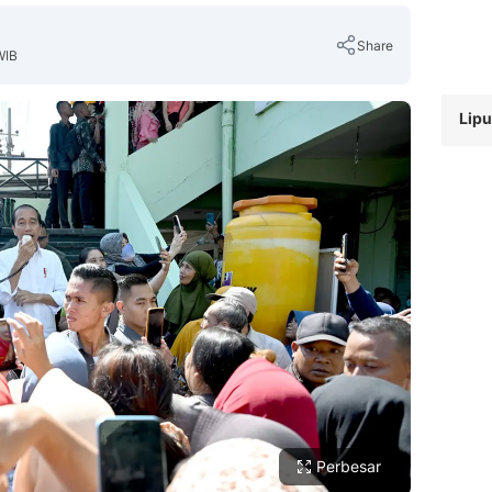
Share
WIB
Lipu
Copy Link
Perbesar