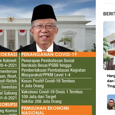
BERI
Harg
dan 
Ting