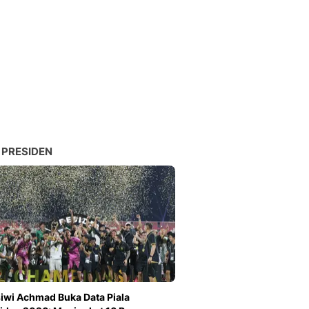
Sport
Berita Bola Terkini, Ja
Klasemen, Hasil Liga
 PRESIDEN
iwi Achmad Buka Data Piala